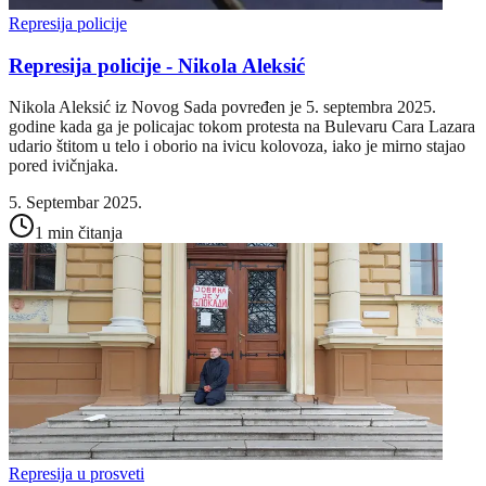
Represija policije
Represija policije - Nikola Aleksić
Nikola Aleksić iz Novog Sada povređen je 5. septembra 2025.
godine kada ga je policajac tokom protesta na Bulevaru Cara Lazara
udario štitom u telo i oborio na ivicu kolovoza, iako je mirno stajao
pored ivičnjaka.
5. Septembar 2025.
1 min čitanja
Represija u prosveti