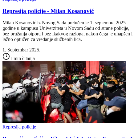
Represija policije - Milan Kosanović
Milan Kosanović iz Novog Sada pretučen je 1. septembra 2025.
godine u kampusu Univerziteta u Novom Sadu od strane policije,
bez pružanja otpora i bez ikakvog razloga, nakon čega je uhapšen i
lažno optužen za vređanje službenih lica.
1. Septembar 2025.
1 min čitanja
Represija policije