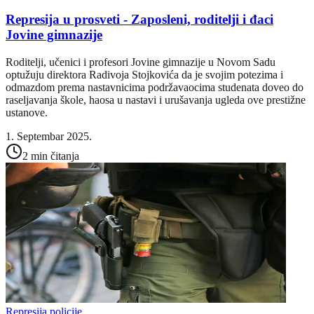
Represija u prosveti - Zaposleni, roditelji i đaci
Jovine gimnazije
Roditelji, učenici i profesori Jovine gimnazije u Novom Sadu
optužuju direktora Radivoja Stojkovića da je svojim potezima i
odmazdom prema nastavnicima podržavaocima studenata doveo do
raseljavanja škole, haosa u nastavi i urušavanja ugleda ove prestižne
ustanove.
1. Septembar 2025.
2 min čitanja
Represija policije