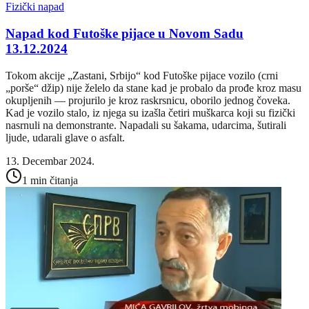
Fizički napad
Napad kod Futoške pijace u Novom Sadu
13.12.2024
Tokom akcije „Zastani, Srbijo“ kod Futoške pijace vozilo (crni
„porše“ džip) nije želelo da stane kad je probalo da prođe kroz masu
okupljenih — projurilo je kroz raskrsnicu, oborilo jednog čoveka.
Kad je vozilo stalo, iz njega su izašla četiri muškarca koji su fizički
nasrnuli na demonstrante. Napadali su šakama, udarcima, šutirali
ljude, udarali glave o asfalt.
13. Decembar 2024.
1 min čitanja