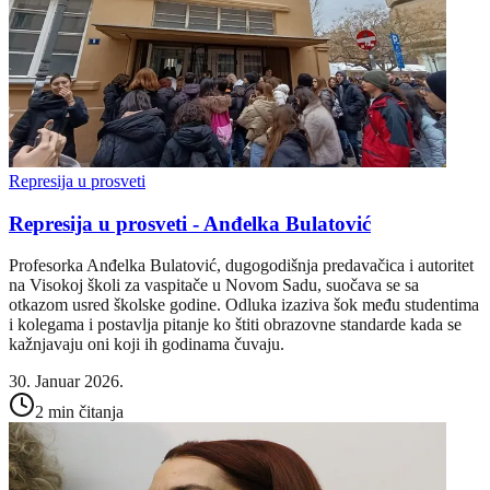
Represija u prosveti
Represija u prosveti - Anđelka Bulatović
Profesorka Anđelka Bulatović, dugogodišnja predavačica i autoritet
na Visokoj školi za vaspitače u Novom Sadu, suočava se sa
otkazom usred školske godine. Odluka izaziva šok među studentima
i kolegama i postavlja pitanje ko štiti obrazovne standarde kada se
kažnjavaju oni koji ih godinama čuvaju.
30. Januar 2026.
2 min čitanja