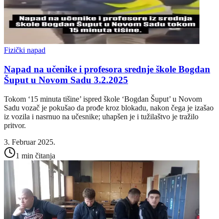
Fizički napad
Napad na učenike i profesora srednje škole Bogdan
Šuput u Novom Sadu 3.2.2025
Tokom ‘15 minuta tišine’ ispred škole ‘Bogdan Šuput’ u Novom
Sadu vozač je pokušao da prođe kroz blokadu, nakon čega je izašao
iz vozila i nasrnuo na učesnike; uhapšen je i tužilaštvo je tražilo
pritvor.
3. Februar 2025.
1 min čitanja