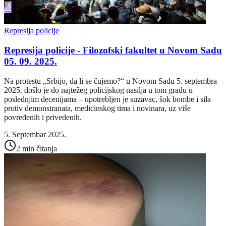
Represija policije
Represija policije - Filozofski fakultet u Novom Sadu
05. 09. 2025.
Na protestu „Srbijo, da li se čujemo?“ u Novom Sadu 5. septembra
2025. došlo je do najtežeg policijskog nasilja u tom gradu u
poslednjim decenijama – upotrebljen je suzavac, šok bombe i sila
protiv demonstranata, medicinskog tima i novinara, uz više
povređenih i privedenih.
5. Septembar 2025.
2 min čitanja