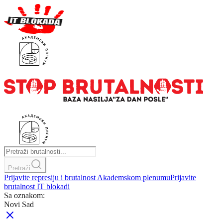
Pretraži
Prijavite represiju i brutalnost Akademskom plenumu
Prijavite
brutalnost IT blokadi
Sa oznakom:
Novi Sad