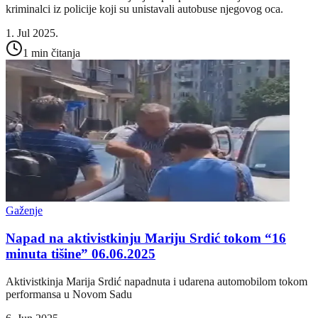
kriminalci iz policije koji su unistavali autobuse njegovog oca.
1. Jul 2025.
1 min čitanja
Gaženje
Napad na aktivistkinju Mariju Srdić tokom “16
minuta tišine” 06.06.2025
Aktivistkinja Marija Srdić napadnuta i udarena automobilom tokom
performansa u Novom Sadu