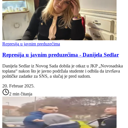
Represija u javnim preduzećima
Represija u javnim preduzećima - Danijela Sedlar
Danijela Sedlar iz Novog Sada dobila je otkaz u JKP „Novosadska
toplana“ nakon što je javno podržala studente i odbila da izvršava
političke zadatke za SNS, a slučaj je pred sudom.
20. Februar 2025.
2 min čitanja