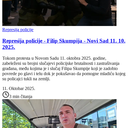
Represija policije
Represija policije - Filip Skumpija - Novi Sad 11. 10.
2025.
Tokom protesta u Novom Sadu 11. oktobra 2025. godine,
zabeleženi su brojni slučajevi policijske brutalnosti i zastrašivanja
građana, među kojima je i slučaj Filipa Skumpije koji je zadobio
povrede po glavi i telu dok je pokušavao da pomogne mladiću kojeg
su policajci tukli na zemlji.
11. Oktobar 2025.
3 min čitanja