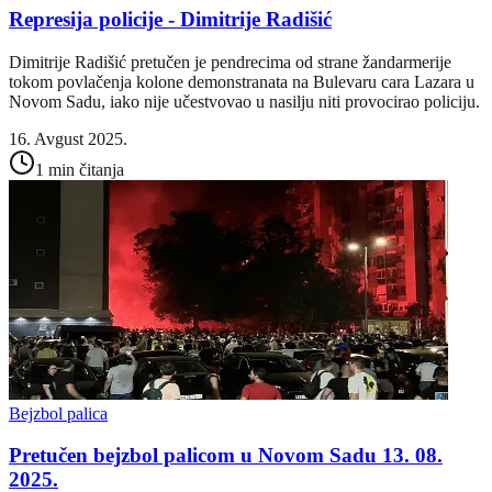
Represija policije - Dimitrije Radišić
Dimitrije Radišić pretučen je pendrecima od strane žandarmerije
tokom povlačenja kolone demonstranata na Bulevaru cara Lazara u
Novom Sadu, iako nije učestvovao u nasilju niti provocirao policiju.
16. Avgust 2025.
1 min čitanja
Bejzbol palica
Pretučen bejzbol palicom u Novom Sadu 13. 08.
2025.