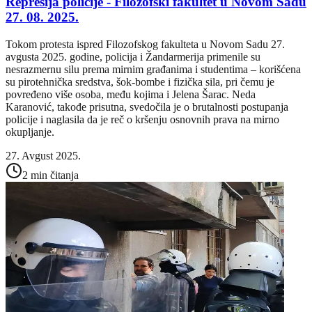
Represija policije - Filozofski fakultet u Novom Sadu
27. 08. 2025.
Tokom protesta ispred Filozofskog fakulteta u Novom Sadu 27.
avgusta 2025. godine, policija i Žandarmerija primenile su
nesrazmernu silu prema mirnim građanima i studentima – korišćena
su pirotehnička sredstva, šok-bombe i fizička sila, pri čemu je
povređeno više osoba, među kojima i Jelena Šarac. Neda
Karanović, takođe prisutna, svedočila je o brutalnosti postupanja
policije i naglasila da je reč o kršenju osnovnih prava na mirno
okupljanje.
27. Avgust 2025.
2 min čitanja