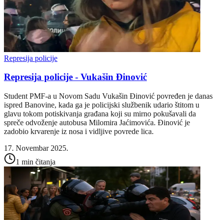
Represija policije
Represija policije - Vukašin Đinović
Student PMF-a u Novom Sadu Vukašin Đinović povređen je danas
ispred Banovine, kada ga je policijski službenik udario štitom u
glavu tokom potiskivanja građana koji su mirno pokušavali da
spreče odvoženje autobusa Milomira Jaćimovića. Đinović je
zadobio krvarenje iz nosa i vidljive povrede lica.
17. Novembar 2025.
1 min čitanja