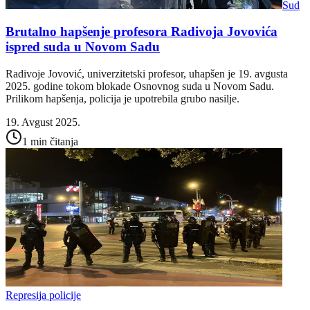
Sud
Brutalno hapšenje profesora Radivoja Jovovića
ispred suda u Novom Sadu
Radivoje Jovović, univerzitetski profesor, uhapšen je 19. avgusta
2025. godine tokom blokade Osnovnog suda u Novom Sadu.
Prilikom hapšenja, policija je upotrebila grubo nasilje.
19. Avgust 2025.
1 min čitanja
Represija policije