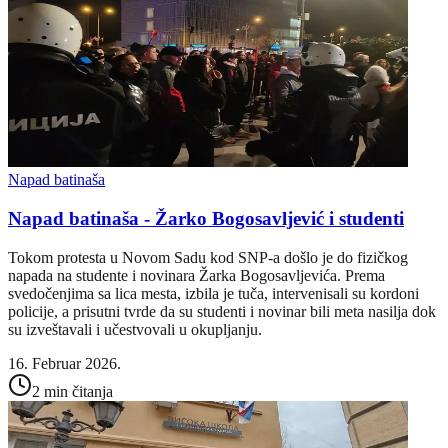
Napad batinaša
Napad batinaša - Žarko Bogosavljević i studenti
Tokom protesta u Novom Sadu kod SNP-a došlo je do fizičkog
napada na studente i novinara Žarka Bogosavljevića. Prema
svedočenjima sa lica mesta, izbila je tuča, intervenisali su kordoni
policije, a prisutni tvrde da su studenti i novinar bili meta nasilja dok
su izveštavali i učestvovali u okupljanju.
16. Februar 2026.
2 min čitanja