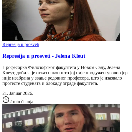
Represija u prosveti
Represija u prosveti - Jelena Kleut
Професорка Филозофског факултета у Новом Саду, Јелена
Клеут, добила је отказ након што јој није продужен уговор јер
није изабрана у звање редовног професора, што је изазвало
протесте студената и блокаду зграде факултета.
21. Januar 2026.
2 min čitanja