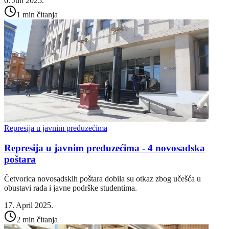
6. Jun 2025.
1 min čitanja
Represija u javnim preduzećima
Represija u javnim preduzećima - 4 novosadska
poštara
Četvorica novosadskih poštara dobila su otkaz zbog učešća u
obustavi rada i javne podrške studentima.
17. April 2025.
2 min čitanja