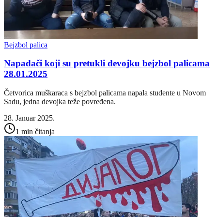
Bejzbol palica
Napadači koji su pretukli devojku bejzbol palicama
28.01.2025
Četvorica muškaraca s bejzbol palicama napala studente u Novom
Sadu, jedna devojka teže povređena.
28. Januar 2025.
1 min čitanja