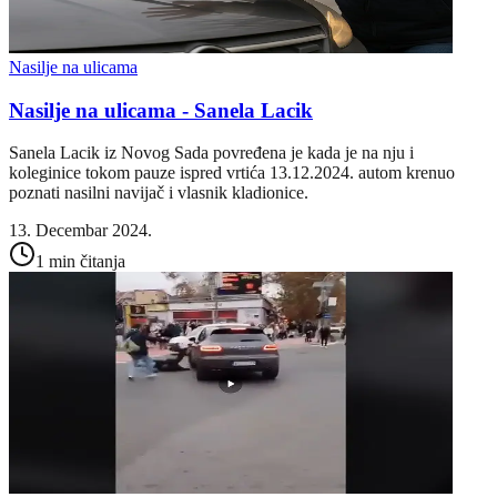
Nasilje na ulicama
Nasilje na ulicama - Sanela Lacik
Sanela Lacik iz Novog Sada povređena je kada je na nju i
koleginice tokom pauze ispred vrtića 13.12.2024. autom krenuo
poznati nasilni navijač i vlasnik kladionice.
13. Decembar 2024.
1 min čitanja