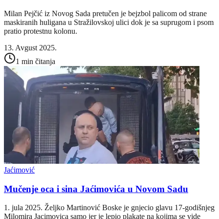
Milan Pejčić iz Novog Sada pretučen je bejzbol palicom od strane
maskiranih huligana u Stražilovskoj ulici dok je sa suprugom i psom
pratio protestnu kolonu.
13. Avgust 2025.
1 min čitanja
Jaćimović
Mučenje oca i sina Jaćimovića u Novom Sadu
1. jula 2025. Željko Martinović Boske je gnjecio glavu 17-godišnjeg
Milomira Jacimovica samo jer je lepio plakate na kojima se vide