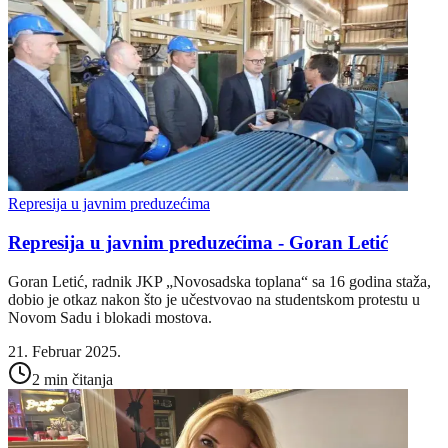
Represija u javnim preduzećima
Represija u javnim preduzećima - Goran Letić
Goran Letić, radnik JKP „Novosadska toplana“ sa 16 godina staža,
dobio je otkaz nakon što je učestvovao na studentskom protestu u
Novom Sadu i blokadi mostova.
21. Februar 2025.
2 min čitanja