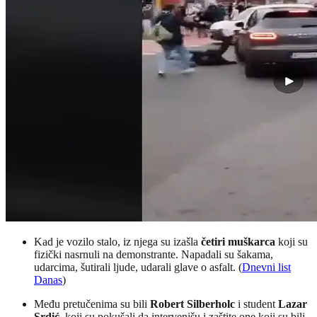
Kad je vozilo stalo, iz njega su izašla
četiri muškarca
koji su
fizički nasrnuli na demonstrante. Napadali su šakama,
udarcima, šutirali ljude, udarali glave o asfalt. (
Dnevni list
Danas
)
Među pretučenima su bili
Robert Silberholc
i student
Lazar
Srdić
, koji su pokušali da intervenišu i zaštite one koji su bili