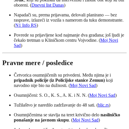
oboreni. (
Dnevni list Danas
)
Napadači su, prema prijavama, delovali planirano — bez
rasprave, izlazeći iz vozila s namerom da tuku demonstrante.
(
N1 Info RS
)
Povrede su prijavljene kod najmanje dva građana; još ljudi je
čekalo tretman u Kliničkom centru Vojvodine. (
Moj Novi
Sad
)
Pravne mere / posledice
Četvorica osumnjičenih su privedeni. Među njima je i
pripadnik policije (iz Policijske stanice Zemun)
koji
navodno nije bio na dužnosti. (
Moj Novi Sad
)
Osumnjičeni: S. O., K. S., A. K. i N. N. (
Moj Novi Sad
)
Tužilaštvo je naredilo zadržavanje do 48 sati. (
blic.rs
)
Osumnjičenima se stavlja na teret krivično delo
nasilničko
ponašanje na javnom skupu
. (
Moj Novi Sad
)