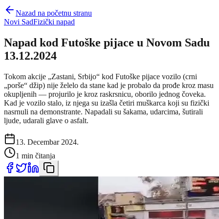
Nazad na početnu stranu
Novi Sad
Fizički napad
Napad kod Futoške pijace u Novom Sadu
13.12.2024
Tokom akcije „Zastani, Srbijo“ kod Futoške pijace vozilo (crni
„porše“ džip) nije želelo da stane kad je probalo da prođe kroz masu
okupljenih — projurilo je kroz raskrsnicu, oborilo jednog čoveka.
Kad je vozilo stalo, iz njega su izašla četiri muškarca koji su fizički
nasrnuli na demonstrante. Napadali su šakama, udarcima, šutirali
ljude, udarali glave o asfalt.
13. Decembar 2024.
1 min čitanja