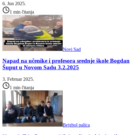
6. Jun 2025.
1 min čitanja
Novi Sad
Napad na učenike i profesora srednje škole Bogdan
Šuput u Novom Sadu 3.2.2025
3. Februar 2025.
1 min čitanja
Bejzbol palica