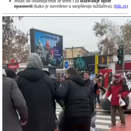
Jedan od osumnjičenih se tereti i za
izazivanje opšte
opasnosti
(kako je navedeno u saopštenju tužilaštva). (
blic.rs
)