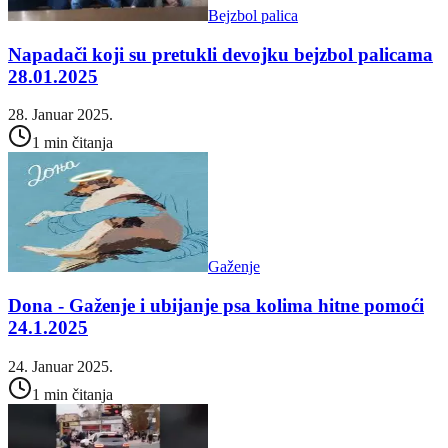
Bejzbol palica
Napadači koji su pretukli devojku bejzbol palicama
28.01.2025
28. Januar 2025.
1 min čitanja
Gaženje
Dona - Gaženje i ubijanje psa kolima hitne pomoći
24.1.2025
24. Januar 2025.
1 min čitanja