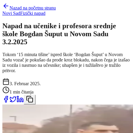
Nazad na početnu stranu
Novi Sad
Fizički napad
Napad na učenike i profesora srednje
škole Bogdan Šuput u Novom Sadu
3.2.2025
Tokom ‘15 minuta tišine’ ispred škole ‘Bogdan Šuput’ u Novom
Sadu vozač je pokušao da prođe kroz blokadu, nakon čega je izašao
iz vozila i nasrnuo na učesnike; uhapšen je i tužilaštvo je tražilo
pritvor.
3. Februar 2025.
1 min čitanja