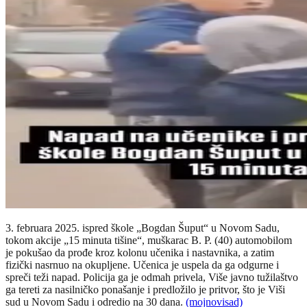
3. februara 2025. ispred škole „Bogdan Šuput“ u Novom Sadu,
tokom akcije „15 minuta tišine“, muškarac B. P. (40) automobilom
je pokušao da prođe kroz kolonu učenika i nastavnika, a zatim
fizički nasrnuo na okupljene. Učenica je uspela da ga odgurne i
spreči teži napad. Policija ga je odmah privela, Više javno tužilaštvo
ga tereti za nasilničko ponašanje i predložilo je pritvor, što je Viši
sud u Novom Sadu i odredio na 30 dana.
(mojnovisad)