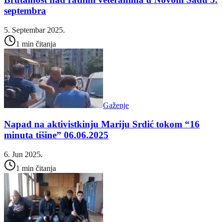
septembra
5. Septembar 2025.
1 min čitanja
Gaženje
Napad na aktivistkinju Mariju Srdić tokom “16
minuta tišine” 06.06.2025
6. Jun 2025.
1 min čitanja