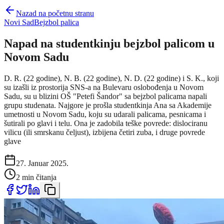
Nazad na početnu stranu
Novi Sad
Bejzbol palica
Napad na studentkinju bejzbol palicom u
Novom Sadu
D. R. (22 godine), N. B. (22 godine), N. D. (22 godine) i S. K., koji
su izašli iz prostorija SNS-a na Bulevaru oslobođenja u Novom
Sadu, su u blizini OŠ "Petefi Šandor" sa bejzbol palicama napali
grupu studenata. Najgore je prošla studentkinja Ana sa Akademije
umetnosti u Novom Sadu, koju su udarali palicama, pesnicama i
šutirali po glavi i telu. Ona je zadobila teške povrede: dislociranu
vilicu (ili smrskanu čeljust), izbijena četiri zuba, i druge povrede
glave
27. Januar 2025.
2 min čitanja