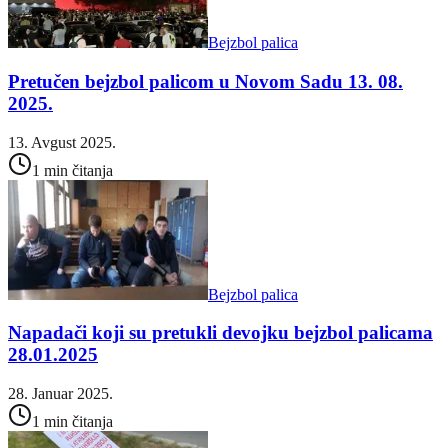
Bejzbol palica
Pretučen bejzbol palicom u Novom Sadu 13. 08.
2025.
13. Avgust 2025.
1 min čitanja
Bejzbol palica
Napadači koji su pretukli devojku bejzbol palicama
28.01.2025
28. Januar 2025.
1 min čitanja