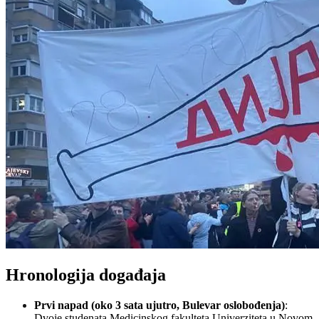
Hronologija događaja
Prvi napad (oko 3 sata ujutro, Bulevar oslobođenja)
:
Dvoje studenata Medicinskog fakulteta Univerziteta u Novom