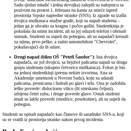
Sadu (jedan mladić i jedna devojka) zalepili su nalepnicu sa
pozivom na protest 1. februara na kantu za smeće ispred
prostorija Srpske napredne stranke (SNS). Iz zgrade su izašla
dvojica muškaraca snažne građe, koji su napali studenta –
jedan ga je uhvatio za kragnu i počeo gušiti. Studentkinja je
pokušala da snimi incident, ali su joj oduzeli telefon i obrisali
snimak. Studenti su uspeli da pobegnu, ali su napadači krenuli
za njima, prvo peške, a zatim automobilom "Chevrolet",
pokušavajući da ih udare.
Drugi napad (blizu OŠ "Petefi Šandor")
: Ista dvojica
napadača, uz još dvojicu, sa bejzbol palicama napali su drugu
grupu studenata (ukupno četvorica muškaraca). Fokus je bio
na jednoj studentkinji (prema nekim izvorima, Ana sa
Akademije umetnosti u Novom Sadu), koju su udarali
palicama, pesnicama i šutirali po glavi i telu. Ona je zadobila
teške povrede: dislociranu vilicu (ili smrskanu čeljust),
izbijena četiri zuba, i druge povrede glave. Ostali studenti
imali su lakše povrede (modrice, posekotine), ali su uspeli da
pobegnu.
Studenti su opisali napadače kao članove ili saradnike SNS-a, koji
su se vratili iz prostorija stranke nakon prvog incidenta.