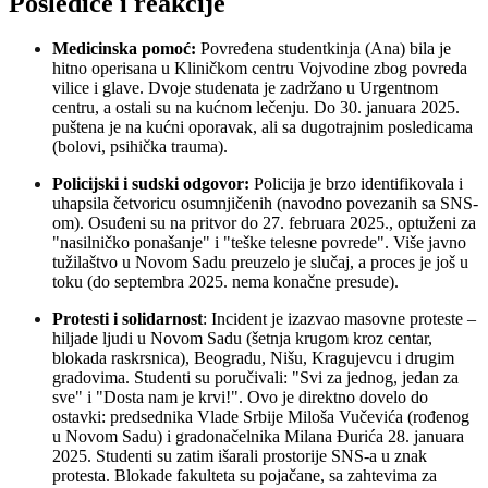
Posledice i reakcije
Medicinska pomoć:
Povređena studentkinja (Ana) bila je
hitno operisana u Kliničkom centru Vojvodine zbog povreda
vilice i glave. Dvoje studenata je zadržano u Urgentnom
centru, a ostali su na kućnom lečenju. Do 30. januara 2025.
puštena je na kućni oporavak, ali sa dugotrajnim posledicama
(bolovi, psihička trauma).
Policijski i sudski odgovor:
Policija je brzo identifikovala i
uhapsila četvoricu osumnjičenih (navodno povezanih sa SNS-
om). Osuđeni su na pritvor do 27. februara 2025., optuženi za
"nasilničko ponašanje" i "teške telesne povrede". Više javno
tužilaštvo u Novom Sadu preuzelo je slučaj, a proces je još u
toku (do septembra 2025. nema konačne presude).
Protesti i solidarnost
: Incident je izazvao masovne proteste –
hiljade ljudi u Novom Sadu (šetnja krugom kroz centar,
blokada raskrsnica), Beogradu, Nišu, Kragujevcu i drugim
gradovima. Studenti su poručivali: "Svi za jednog, jedan za
sve" i "Dosta nam je krvi!". Ovo je direktno dovelo do
ostavki: predsednika Vlade Srbije Miloša Vučevića (rođenog
u Novom Sadu) i gradonačelnika Milana Đurića 28. januara
2025. Studenti su zatim išarali prostorije SNS-a u znak
protesta. Blokade fakulteta su pojačane, sa zahtevima za