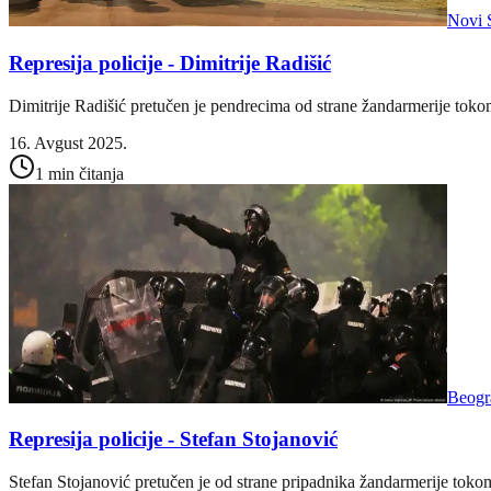
Novi 
Represija policije - Dimitrije Radišić
Dimitrije Radišić pretučen je pendrecima od strane žandarmerije toko
16. Avgust 2025.
1 min čitanja
Beogr
Represija policije - Stefan Stojanović
Stefan Stojanović pretučen je od strane pripadnika žandarmerije tokom