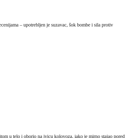
cenijama – upotrebljen je suzavac, šok bombe i sila protiv
om u telo i oborio na ivicu kolovoza, iako je mirno stajao pored