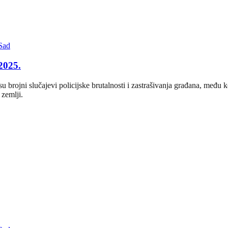
Sad
 2025.
rojni slučajevi policijske brutalnosti i zastrašivanja građana, među ko
 zemlji.