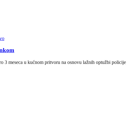
vo
ankom
o 3 meseca u kućnom pritvoru na osnovu lažnih optužbi policije