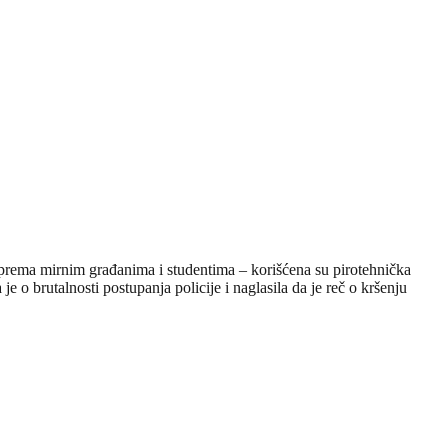
 prema mirnim građanima i studentima – korišćena su pirotehnička
 o brutalnosti postupanja policije i naglasila da je reč o kršenju