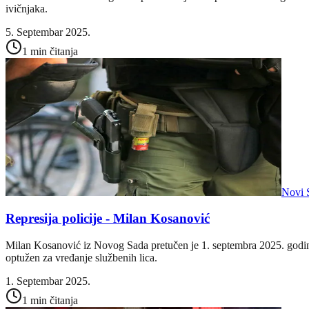
ivičnjaka.
5. Septembar 2025.
1 min čitanja
Novi 
Represija policije - Milan Kosanović
Milan Kosanović iz Novog Sada pretučen je 1. septembra 2025. godine
optužen za vređanje službenih lica.
1. Septembar 2025.
1 min čitanja