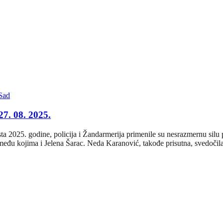
Sad
27. 08. 2025.
a 2025. godine, policija i Žandarmerija primenile su nesrazmernu silu
eđu kojima i Jelena Šarac. Neda Karanović, takođe prisutna, svedočila je