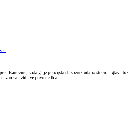
Sad
 Banovine, kada ga je policijski službenik udario štitom u glavu tok
iz nosa i vidljive povrede lica.