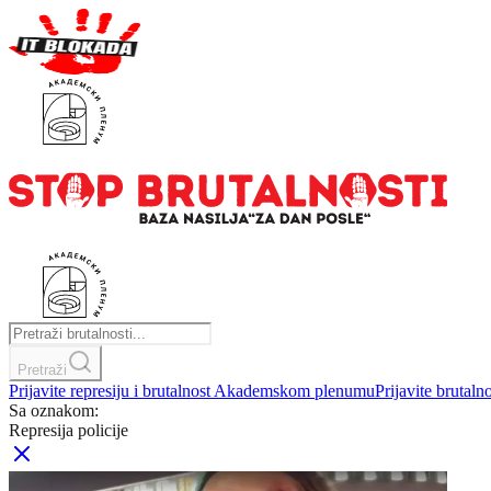
Pretraži
Prijavite represiju i brutalnost Akademskom plenumu
Prijavite brutaln
Sa oznakom:
Represija policije