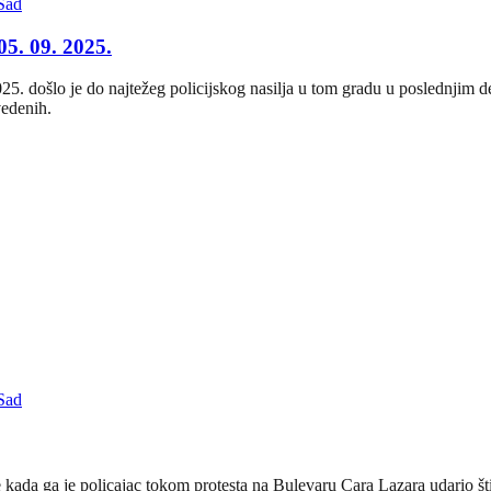
Sad
05. 09. 2025.
. došlo je do najtežeg policijskog nasilja u tom gradu u poslednjim de
vedenih.
Sad
ada ga je policajac tokom protesta na Bulevaru Cara Lazara udario štit