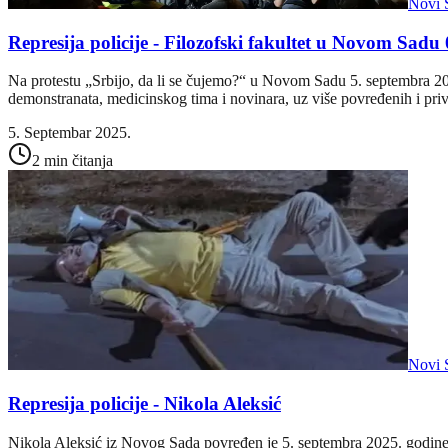
Novi 
Represija policije - Filozofski fakultet u Novom Sadu 
Na protestu „Srbijo, da li se čujemo?“ u Novom Sadu 5. septembra 2025
demonstranata, medicinskog tima i novinara, uz više povređenih i pri
5. Septembar 2025.
2 min čitanja
Novi 
Represija policije - Nikola Aleksić
Nikola Aleksić iz Novog Sada povređen je 5. septembra 2025. godine k