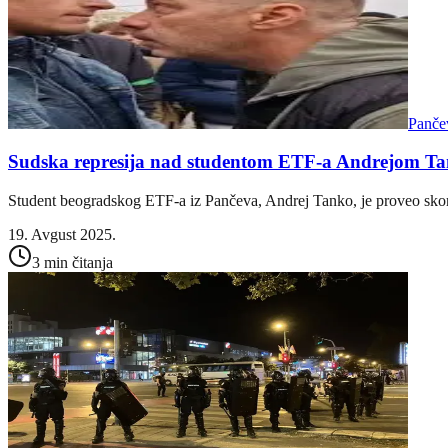
Panče
Sudska represija nad studentom ETF-a Andrejom T
Student beogradskog ETF-a iz Pančeva, Andrej Tanko, je proveo skor
19. Avgust 2025.
3 min čitanja