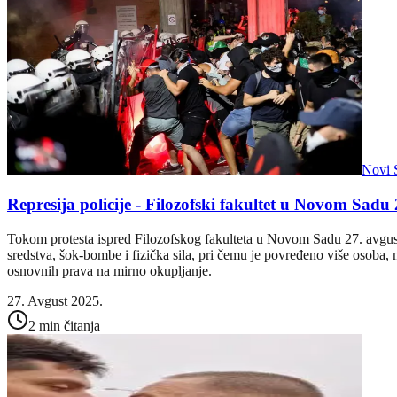
Novi 
Represija policije - Filozofski fakultet u Novom Sadu 
Tokom protesta ispred Filozofskog fakulteta u Novom Sadu 27. avgust
sredstva, šok-bombe i fizička sila, pri čemu je povređeno više osoba, m
osnovnih prava na mirno okupljanje.
27. Avgust 2025.
2 min čitanja