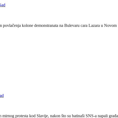
Sad
m povlačenja kolone demonstranata na Bulevaru cara Lazara u Novom Sad
ad
 mirnog protesta kod Slavije, nakon što su batinaši SNS-a napali građan