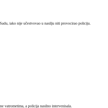
u, iako nije učestvovao u nasilju niti provocirao policiju.
e vatrometima, a policija nasilno intervenisala.