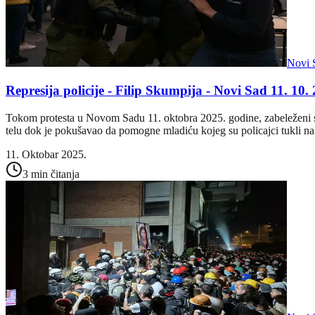
Novi 
Represija policije - Filip Skumpija - Novi Sad 11. 10.
Tokom protesta u Novom Sadu 11. oktobra 2025. godine, zabeleženi su b
telu dok je pokušavao da pomogne mladiću kojeg su policajci tukli na
11. Oktobar 2025.
3 min čitanja