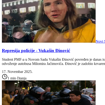
Novi 
Represija policije - Vukašin Đinović
Student PMF-a u Novom Sadu Vukašin Đinović povređen je danas ispred
odvoženje autobusa Milomira Jaćimovića. Đinović je zadobio krvarenje 
17. Novembar 2025.
1 min čitanja