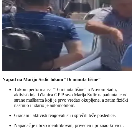
Napad na Mariju Srdić tokom “16 minuta tišine”
Tokom performansa “16 minuta tišine” u Novom Sadu,
aktivistkinja i članica GP Bravo Marija Srdić napadnuta je od
strane muškarca koji je prvo vređao okupljene, a zatim fizički
nasrnuo i udario je automobilom.
Građani i aktivisti reagovali su i sprečili teže posledice.
Napadač je ubrzo identifikovan, priveden i priznao krivicu.