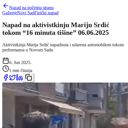
Nazad na početnu stranu
Gaženje
Novi Sad
Fizički napad
Napad na aktivistkinju Mariju Srdić
tokom “16 minuta tišine” 06.06.2025
Aktivistkinja Marija Srdić napadnuta i udarena automobilom tokom
performansa u Novom Sadu
6. Jun 2025.
1 min čitanja