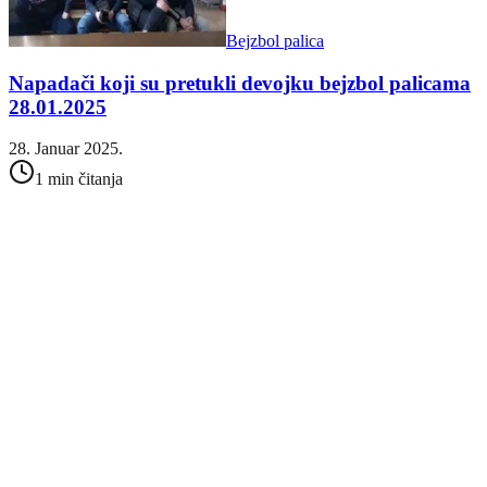
Bejzbol palica
Napadači koji su pretukli devojku bejzbol palicama
28.01.2025
28. Januar 2025.
1 min čitanja