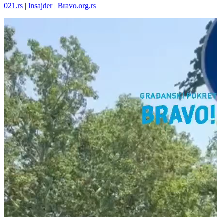
021.rs
|
Insajder
|
Bravo.org.rs