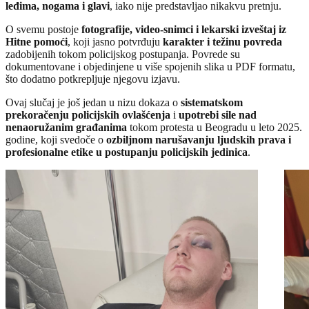
leđima, nogama i glavi
, iako nije predstavljao nikakvu pretnju.
O svemu postoje
fotografije, video-snimci i lekarski izveštaj iz
Hitne pomoći
, koji jasno potvrđuju
karakter i težinu povreda
zadobijenih tokom policijskog postupanja. Povrede su
dokumentovane i objedinjene u više spojenih slika u PDF formatu,
što dodatno potkrepljuje njegovu izjavu.
Ovaj slučaj je još jedan u nizu dokaza o
sistematskom
prekoračenju policijskih ovlašćenja
i
upotrebi sile nad
nenaoružanim građanima
tokom protesta u Beogradu u leto 2025.
godine, koji svedoče o
ozbiljnom narušavanju ljudskih prava i
profesionalne etike u postupanju policijskih jedinica
.