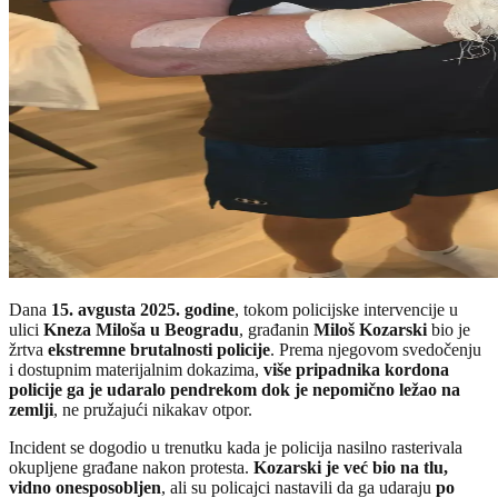
Dana
15. avgusta 2025. godine
, tokom policijske intervencije u
ulici
Kneza Miloša u Beogradu
, građanin
Miloš Kozarski
bio je
žrtva
ekstremne brutalnosti policije
. Prema njegovom svedočenju
i dostupnim materijalnim dokazima,
više pripadnika kordona
policije ga je udaralo pendrekom dok je nepomično ležao na
zemlji
, ne pružajući nikakav otpor.
Incident se dogodio u trenutku kada je policija nasilno rasterivala
okupljene građane nakon protesta.
Kozarski je već bio na tlu,
vidno onesposobljen
, ali su policajci nastavili da ga udaraju
po