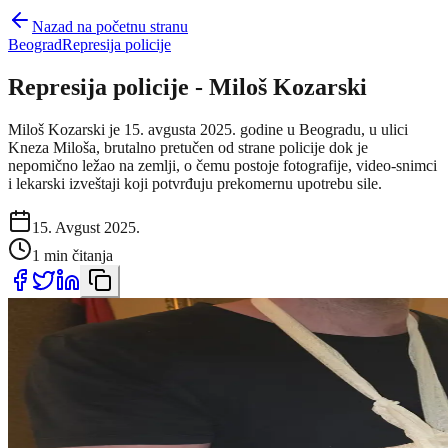
Nazad na početnu stranu
Beograd
Represija policije
Represija policije - Miloš Kozarski
Miloš Kozarski je 15. avgusta 2025. godine u Beogradu, u ulici
Kneza Miloša, brutalno pretučen od strane policije dok je
nepomično ležao na zemlji, o čemu postoje fotografije, video-snimci
i lekarski izveštaji koji potvrđuju prekomernu upotrebu sile.
15. Avgust 2025.
1 min čitanja