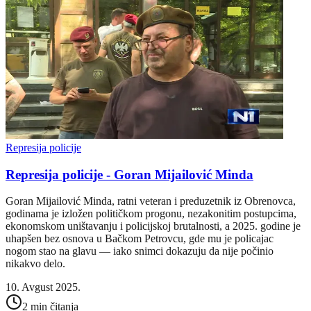
Represija policije
Represija policije - Goran Mijailović Minda
Goran Mijailović Minda, ratni veteran i preduzetnik iz Obrenovca,
godinama je izložen političkom progonu, nezakonitim postupcima,
ekonomskom uništavanju i policijskoj brutalnosti, a 2025. godine je
uhapšen bez osnova u Bačkom Petrovcu, gde mu je policajac
nogom stao na glavu — iako snimci dokazuju da nije počinio
nikakvo delo.
10. Avgust 2025.
2 min čitanja