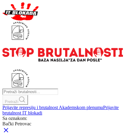
Pretraži
Prijavite represiju i brutalnost Akademskom plenumu
Prijavite
brutalnost IT blokadi
Sa oznakom:
Bački Petrovac