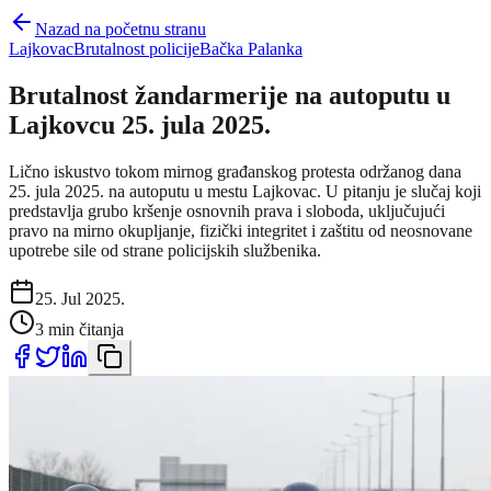
Nazad na početnu stranu
Lajkovac
Brutalnost policije
Bačka Palanka
Brutalnost žandarmerije na autoputu u
Lajkovcu 25. jula 2025.
Lično iskustvo tokom mirnog građanskog protesta održanog dana
25. jula 2025. na autoputu u mestu Lajkovac. U pitanju je slučaj koji
predstavlja grubo kršenje osnovnih prava i sloboda, uključujući
pravo na mirno okupljanje, fizički integritet i zaštitu od neosnovane
upotrebe sile od strane policijskih službenika.
25. Jul 2025.
3 min čitanja