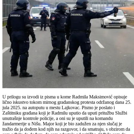
U prilogu su izvodi iz pisma u kome Radmila Maksimović opisuje
lično iskustvo tokom mirnog građanskog protesta održanog dana 25.
jula 2025. na autoputu u mestu Lajkovac. Pismo je poslato i
Zaštitniku građana koji je Radmilu uputio da uputi pritužbu Službi
unutrašnje kontrole policije, a oni su je uputili na komandu
žandarmerije u Nišu. Major koji je bio zadužen za njen slučaj je
tražio da ja dođem kod njih na razgovor, i da smatraju, s obzirom da