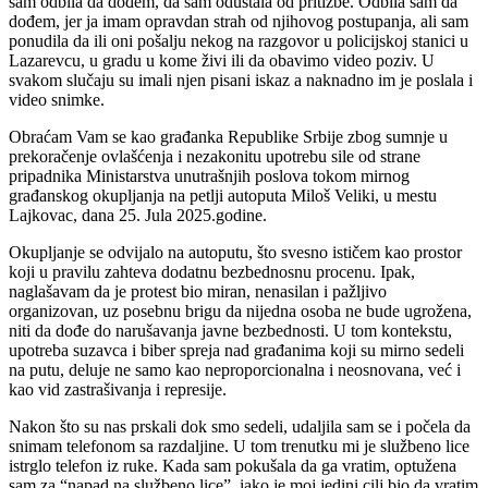
sam odbila da dođem, da sam odustala od pritižbe. Odbila sam da
dođem, jer ja imam opravdan strah od njihovog postupanja, ali sam
ponudila da ili oni pošalju nekog na razgovor u policijskoj stanici u
Lazarevcu, u gradu u kome živi ili da obavimo video poziv. U
svakom slučaju su imali njen pisani iskaz a naknadno im je poslala i
video snimke.
Obraćam Vam se kao građanka Republike Srbije zbog sumnje u
prekoračenje ovlašćenja i nezakonitu upotrebu sile od strane
pripadnika Ministarstva unutrašnjih poslova tokom mirnog
građanskog okupljanja na petlji autoputa Miloš Veliki, u mestu
Lajkovac, dana 25. Jula 2025.godine.
Okupljanje se odvijalo na autoputu, što svesno ističem kao prostor
koji u pravilu zahteva dodatnu bezbednosnu procenu. Ipak,
naglašavam da je protest bio miran, nenasilan i pažljivo
organizovan, uz posebnu brigu da nijedna osoba ne bude ugrožena,
niti da dođe do narušavanja javne bezbednosti. U tom kontekstu,
upotreba suzavca i biber spreja nad građanima koji su mirno sedeli
na putu, deluje ne samo kao neproporcionalna i neosnovana, već i
kao vid zastrašivanja i represije.
Nakon što su nas prskali dok smo sedeli, udaljila sam se i počela da
snimam telefonom sa razdaljine. U tom trenutku mi je službeno lice
istrglo telefon iz ruke. Kada sam pokušala da ga vratim, optužena
sam za “napad na službeno lice”, iako je moj jedini cilj bio da vratim