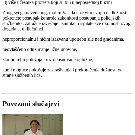
, tj više učesnika protesta koji su bili u neposrednoj blizini
Zbog svega navedenog, molim Vas da u okviru svojih nadležnosti
pokrenete postupak kontrole zakonitosti postupanja policijskih
službenika, zatražite izveštaje i snimke, i ispitate sve okolnosti ovog
događaja, uključujući i:
neproporcionalnu i ničim izazvanu upotrebu sile nad građanima,
neovlašćeno oduzimanje lične imovine,
zloupotrebu položaja kroz neosnovane optužbe,
kao i moguće pokušaje zastrašivanja i prekoračenja dužnosti od
strane službenih lica.
Povezani slučajevi