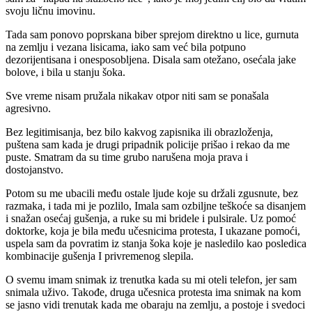
svoju ličnu imovinu.
Tada sam ponovo poprskana biber sprejom direktno u lice, gurnuta
na zemlju i vezana lisicama, iako sam već bila potpuno
dezorijentisana i onesposobljena. Disala sam otežano, osećala jake
bolove, i bila u stanju šoka.
Sve vreme nisam pružala nikakav otpor niti sam se ponašala
agresivno.
Bez legitimisanja, bez bilo kakvog zapisnika ili obrazloženja,
puštena sam kada je drugi pripadnik policije prišao i rekao da me
puste. Smatram da su time grubo narušena moja prava i
dostojanstvo.
Potom su me ubacili među ostale ljude koje su držali zgusnute, bez
razmaka, i tada mi je pozlilo, Imala sam ozbiljne teškoće sa disanjem
i snažan osećaj gušenja, a ruke su mi bridele i pulsirale. Uz pomoć
doktorke, koja je bila među učesnicima protesta, I ukazane pomoći,
uspela sam da povratim iz stanja šoka koje je nasledilo kao posledica
kombinacije gušenja I privremenog slepila.
O svemu imam snimak iz trenutka kada su mi oteli telefon, jer sam
snimala uživo. Takođe, druga učesnica protesta ima snimak na kom
se jasno vidi trenutak kada me obaraju na zemlju, a postoje i svedoci