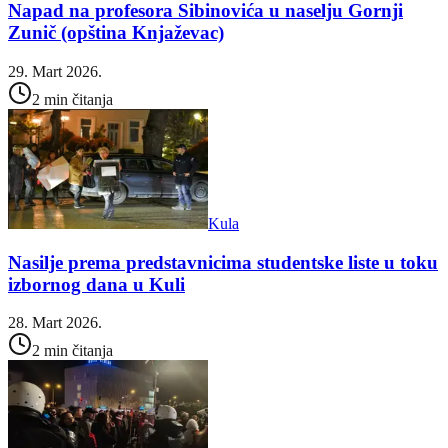
Napad na profesora Sibinovića u naselju Gornji
Zunič (opština Knjaževac)
29. Mart 2026.
2 min čitanja
Kula
Nasilje prema predstavnicima studentske liste u toku
izbornog dana u Kuli
28. Mart 2026.
2 min čitanja