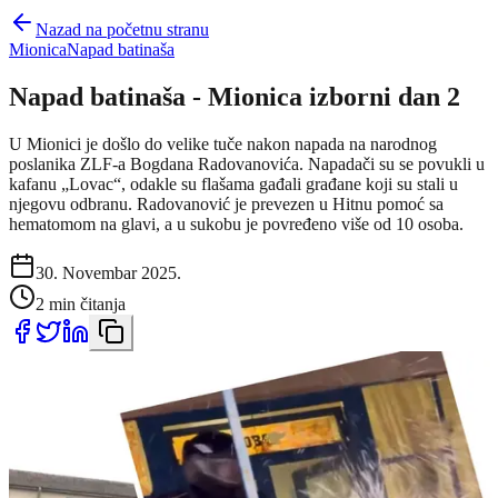
Nazad na početnu stranu
Mionica
Napad batinaša
Napad batinaša - Mionica izborni dan 2
U Mionici je došlo do velike tuče nakon napada na narodnog
poslanika ZLF-a Bogdana Radovanovića. Napadači su se povukli u
kafanu „Lovac“, odakle su flašama gađali građane koji su stali u
njegovu odbranu. Radovanović je prevezen u Hitnu pomoć sa
hematomom na glavi, a u sukobu je povređeno više od 10 osoba.
30. Novembar 2025.
2 min čitanja