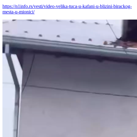
https://n1info.rs/vesti/video-velika-tuca-u-kafani-u-blizini-birackog-
mesta-u-mionici/