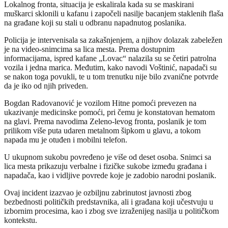
Lokalnog fronta, situacija je eskalirala kada su se maskirani
muškarci sklonili u kafanu i započeli nasilje bacanjem staklenih flaša
na građane koji su stali u odbranu napadnutog poslanika.
Policija je intervenisala sa zakašnjenjem, a njihov dolazak zabeležen
je na video-snimcima sa lica mesta. Prema dostupnim
informacijama, ispred kafane „Lovac“ nalazila su se četiri patrolna
vozila i jedna marica. Međutim, kako navodi Voštinić, napadači su
se nakon toga povukli, te u tom trenutku nije bilo zvanične potvrde
da je iko od njih priveden.
Bogdan Radovanović je vozilom Hitne pomoći prevezen na
ukazivanje medicinske pomoći, pri čemu je konstatovan hematom
na glavi. Prema navodima Zeleno-levog fronta, poslanik je tom
prilikom više puta udaren metalnom šipkom u glavu, a tokom
napada mu je otuđen i mobilni telefon.
U ukupnom sukobu povređeno je više od deset osoba. Snimci sa
lica mesta prikazuju verbalne i fizičke sukobe između građana i
napadača, kao i vidljive povrede koje je zadobio narodni poslanik.
Ovaj incident izazvao je ozbiljnu zabrinutost javnosti zbog
bezbednosti političkih predstavnika, ali i građana koji učestvuju u
izbornim procesima, kao i zbog sve izraženijeg nasilja u političkom
kontekstu.