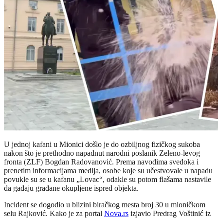
U jednoj kafani u Mionici došlo je do ozbiljnog fizičkog sukoba
nakon što je prethodno napadnut narodni poslanik Zeleno-levog
fronta (ZLF) Bogdan Radovanović. Prema navodima svedoka i
prenetim informacijama medija, osobe koje su učestvovale u napadu
povukle su se u kafanu „Lovac“, odakle su potom flašama nastavile
da gađaju građane okupljene ispred objekta.
Incident se dogodio u blizini biračkog mesta broj 30 u mioničkom
selu Rajković. Kako je za portal
Nova.rs
izjavio Predrag Voštinić iz