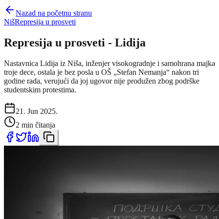
Nazad na početnu stranu
Niš
Represija u prosveti
Represija u prosveti - Lidija
Nastavnica Lidija iz Niša, inženjer visokogradnje i samohrana majka
troje dece, ostala je bez posla u OŠ „Stefan Nemanja“ nakon tri
godine rada, verujući da joj ugovor nije produžen zbog podrške
studentskim protestima.
21. Jun 2025.
2 min čitanja