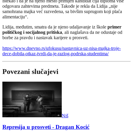
istekao i da je na njeno mesto primljen kandidat čija diploma više
odgovara zahtevima predmeta. Takođe je rekla da Lidija „nije
samohrana majka već razvedena, sa bivšim suprugom koji plaća
alimentaciju“.
Lidija, međutim, smatra da je njeno udaljavanje iz škole
primer
političkog i socijalnog pritiska
, ali naglašava da ne odustaje od
borbe za pravdu i nastavak karijere u prosveti.
https://www.dnevno.rs/ufokusu/nastavnica-uz-nisa-majka-troje-
dece-dobila-otkaz-tvrdi-da-je-razlog-podrska-studentima/
Povezani slučajevi
Niš
Represija u prosveti - Dragan Kocić