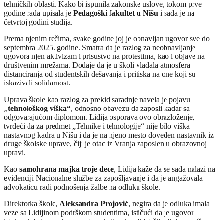
tehničkih oblasti. Kako bi ispunila zakonske uslove, tokom prve
godine rada upisala je
Pedagoški fakultet u Nišu
i sada je na
četvrtoj godini studija.
Prema njenim rečima, svake godine joj je obnavljan ugovor sve do
septembra 2025. godine. Smatra da je razlog za neobnavljanje
ugovora njen aktivizam i prisustvo na protestima, kao i objave na
društvenim mrežama. Dodaje da je u školi vladala atmosfera
distanciranja od studentskih dešavanja i pritiska na one koji su
iskazivali solidarnost.
Uprava škole kao razlog za prekid saradnje navela je pojavu
„tehnološkog viška“
, odnosno obavezu da zaposli kadar sa
odgovarajućom diplomom. Lidija osporava ovo obrazloženje,
tvrdeći da za predmet „Tehnike i tehnologije“ nije bilo viška
nastavnog kadra u Nišu i da je na njeno mesto doveden nastavnik iz
druge školske uprave, čiji je otac iz Vranja zaposlen u obrazovnoj
upravi.
Kao
samohrana majka troje dece
, Lidija kaže da se sada nalazi na
evidenciji Nacionalne službe za zapošljavanje i da je angažovala
advokaticu radi podnošenja žalbe na odluku škole.
Direktorka škole,
Aleksandra Projović
, negira da je odluka imala
veze sa Lidijinom podrškom studentima, ističući da je ugovor