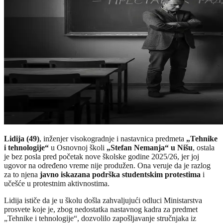
Lidija (49)
, inženjer visokogradnje i nastavnica predmeta
„Tehnike
i tehnologije“
u Osnovnoj školi
„Stefan Nemanja“ u Nišu
, ostala
je bez posla pred početak nove školske godine 2025/26, jer joj
ugovor na određeno vreme nije produžen. Ona veruje da je razlog
za to njena
javno iskazana podrška studentskim protestima
i
učešće u protestnim aktivnostima.
Lidija ističe da je u školu došla zahvaljujući odluci Ministarstva
prosvete koje je, zbog nedostatka nastavnog kadra za predmet
„Tehnike i tehnologije“, dozvolilo zapošljavanje stručnjaka iz