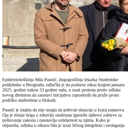
Epidemiološkinja Mila Paunić, dugogodišnja lekarka Studentske
poliklinike u Beogradu, odlučila je da podnese otkaz krajem januara
2025. godine nakon 33 godine rada, u znak protesta protiv odluke
novog direktora da zaustavi inicijativu zaposlenih da pruže javnu
podršku studentima u blokadi.
Paunić je istakla da nije mogla da prihvati situaciju u kojoj ustanova
čija je misija briga o zdravlju studenata ignoriše njihove zahteve za
poštovanje zakona i zaustavlja solidarnost sa njima. Kako je
objasnila, odluka o otkazu bila je izraz ličnog integriteta i neslaganja