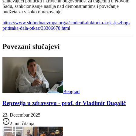
zahtevajući političku i krivičnu odgovornost za tragediju u Novom
Sadu, sankcionisanje nasilja nad demonstrantima i povećanje
budžeta za visoko obrazovanje.
https://www.slobodnaevropa.org/a/studenti-doktorka-koja-je-zbog-
pritisaka-dala-otkaz/33306678.html
Povezani slučajevi
Beograd
Represija u zdravstvu - prof. dr Vladimir Dugalić
23. Decembar 2025.
2 min čitanja