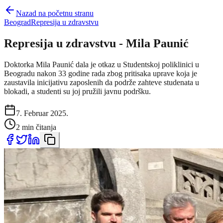
Nazad na početnu stranu
Beograd
Represija u zdravstvu
Represija u zdravstvu - Mila Paunić
Doktorka Mila Paunić dala je otkaz u Studentskoj poliklinici u
Beogradu nakon 33 godine rada zbog pritisaka uprave koja je
zaustavila inicijativu zaposlenih da podrže zahteve studenata u
blokadi, a studenti su joj pružili javnu podršku.
7. Februar 2025.
2 min čitanja