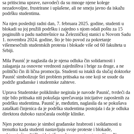
sa pritiscima uprave, navodeći da su mnoge njene kolege
nezadovoljne, frustrirane i uplašene, ali ne smeju javno da iskažu
podršku studentima.
Na njen poslednji radni dan, 7. februara 2025. godine, studenti u
blokadi su joj pružili podršku i zajedno s njom odali poštu za 15
poginulih u padu nadstrešnice na Železničkoj stanici u Novom Sadu
1. novembra 2024. godine, što je bio povod za pokretanje
višemesečnih studentskih protesta i blokade više od 60 fakulteta u
Srbiji.
Mila Paunić je naglasila da je njena odluka čin solidarnosti i
zalaganja za osnovne vrednosti zajedništva i brige za druge, a ne
politički čin ili lična promocija. Studenti su istakli da slučaj doktorke
Paunić simbolizuje širi problem pritisaka na one koji se usude da
podrže građanske i studentske zahteve.
Uprava Studentske poliklinike negirala je navode Paunić, tvrdeći da
nije bilo pritisaka niti pokušaja sprečavanja inicijative zaposlenih za
podršku studentima. Paunić je, međutim, naglasila da se pokušava
zataškati činjenica da je podrška studentima postojala i da je odluka
direktora duboko razočarala osoblje klinike.
Njen potez postao je simbol građanske hrabrosti i solidarnosti u
trenutku kada studenti nastavljaju svoje proteste i blokade,