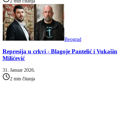
2 min čitanja
Beograd
Represija u crkvi - Blagoje Pantelić i Vukašin
Milićević
31. Januar 2026.
2 min čitanja