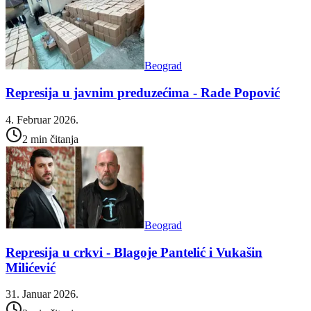
Beograd
Represija u javnim preduzećima - Rade Popović
4. Februar 2026.
2 min čitanja
Beograd
Represija u crkvi - Blagoje Pantelić i Vukašin
Milićević
31. Januar 2026.