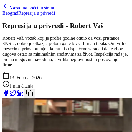
Nazad na početnu stranu
Beograd
Represija u privredi
Represija u privredi - Robert Vaš
Robert Vaš, vozač koji je prošle godine odbio da vozi pristalice
SNS-a, dobio je otkaz, a potom ga je bivša firma i tužila. On tvrdi da
mesecima prima pretnje, da mu nisu isplaćene zarade i da je zbog
dugova ostao sa minimalnim sredstvima za život. Inspekcija rada je,
prema njegovim navodima, utvrdila nepravilnosti u poslovanju
firme.
13. Februar 2026.
1 min čitanja