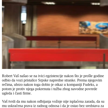
Robert Vaš našao se na ivici egzistencije nakon što je prošle godine
odbio da vozi pristalice Srpske napredne stranke. Prema njegovim
rečima, ubrzo nakon toga dobio je otkaz u kompaniji Fudeks, a
potom je protiv njega pokrenuta i tužba zbog navodne povrede
ugleda i časti firme.
Vaš tvrdi da mu nakon odbijanja vožnje nije isplaćena zarada, da su
mu uskraćena prava iz radnog odnosa i da je ostao bez sredstava za