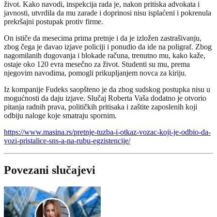
život. Kako navodi, inspekcija rada je, nakon pritiska advokata i
javnosti, utvrdila da mu zarade i doprinosi nisu isplaćeni i pokrenula
prekršajni postupak protiv firme.
On ističe da mesecima prima pretnje i da je izložen zastrašivanju,
zbog čega je davao izjave policiji i ponudio da ide na poligraf. Zbog
nagomilanih dugovanja i blokade računa, trenutno mu, kako kaže,
ostaje oko 120 evra mesečno za život. Studenti su mu, prema
njegovim navodima, pomogli prikupljanjem novca za kiriju.
Iz kompanije Fudeks saopšteno je da zbog sudskog postupka nisu u
mogućnosti da daju izjave. Slučaj Roberta Vaša dodatno je otvorio
pitanja radnih prava, političkih pritisaka i zaštite zaposlenih koji
odbiju naloge koje smatraju spornim.
https://www.masina.rs/pretnje-tuzba-i-otkaz-vozac-koji-je-odbio-da-
vozi-pristalice-sns-a-na-rubu-egzistencije/
Povezani slučajevi