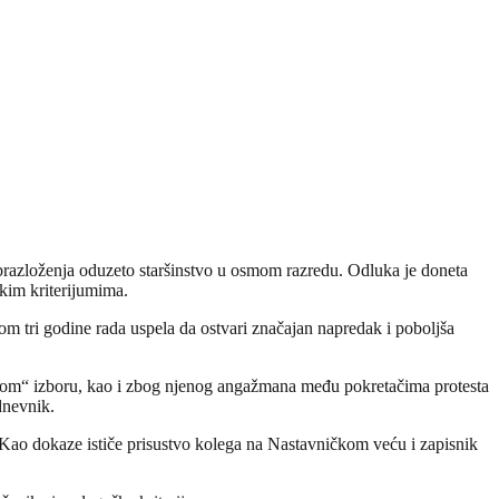
obrazloženja oduzeto staršinstvo u osmom razredu. Odluka je doneta
kim kriterijumima.
kom tri godine rada uspela da ostvari značajan napredak i poboljša
štenom“ izboru, kao i zbog njenog angažmana među pokretačima protesta
dnevnik.
 Kao dokaze ističe prisustvo kolega na Nastavničkom veću i zapisnik