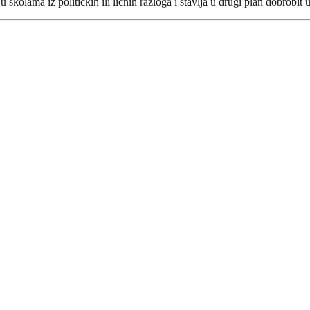
 školama iz političkih ili ličnih razloga i stavlja u drugi plan dobrobit