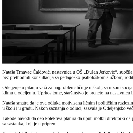
Nataša Trnavac Ćaldović, nastavnica u OŠ „Dušan Jerković“, suočila s
bez prethodnih konsultacija sa pedagoško-psihološkom službom, rodit
Odeljenje u pitanju važi za najproblematičnije u školi, sa nizom socij
klimu u odeljenju. Uprkos tome, staršinstvo je preneto na nastavnicu h
Nataša smatra da je ova odluka motivisana ličnim i političkim razloz
u školi i u gradu. Nakon saznanja o odluci, sazvala je Odeljenjsko već
Takođe navodi da deo kolektiva planira da uputi molbu direktor­ki da
sa sastanka, koji je u pripremi.