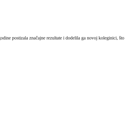
ine postizala značajne rezultate i dodelila ga novoj koleginici, što