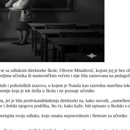
e sa odlukom direktor­ke škole, Olivere Misailović, kojom joj je bez 
eljima učenika ili nastavničkim većem i nije bila zasnovana na pedagoš
alnih i psiholoških izazova, u kojem je Nataša kao razredna starešina to
emije koja je tek došla u školu i ne poznaje učenike.
ima, jer je bila protivkandidatkinja direktorki na, kako navodi, „name
e i dobila njegovu podršku, što će, kako kaže, biti upisano u školski e-
 preispita svoju odluku, koju smatra nepravednom i štetnom za učenike.