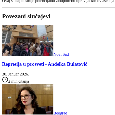
Ovaj slučaj ilustruje potencijalnu zloupotrebu upravljačkih ovlašćenja u
Povezani slučajevi
Novi Sad
Represija u prosveti - Anđelka Bulatović
30. Januar 2026.
2 min čitanja
Beograd