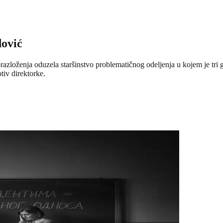
dović
zloženja oduzela staršinstvo problematičnog odeljenja u kojem je tri god
iv direktor­ke.