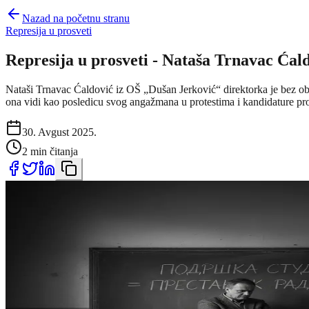
Nazad na početnu stranu
Represija u prosveti
Represija u prosveti - Nataša Trnavac Ćal
Nataši Trnavac Ćaldović iz OŠ „Dušan Jerković“ direktor­ka je bez obra
ona vidi kao posledicu svog angažmana u protestima i kandidature prot
30. Avgust 2025.
2 min čitanja