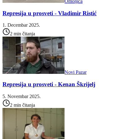
Omoljica
Represija u prosveti - Vladimir Ristić
1. Decembar 2025.
2 min čitanja
Novi Pazar
Represija u prosveti - Kenan Škrijelj
5. Novembar 2025.
2 min čitanja