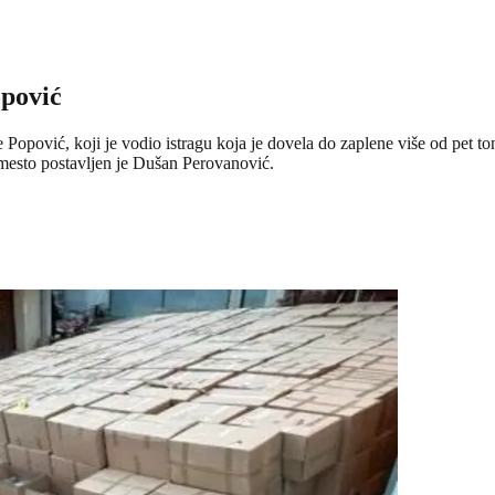
opović
opović, koji je vodio istragu koja je dovela do zaplene više od pet t
mesto postavljen je Dušan Perovanović.