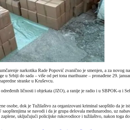
jumčarenje narkotika Rade Popović zvanično je smenjen, a za novog n
ge u Srbiji do sada – više od pet tona marihuane – pronađene 29. janu
napredne stranke u Kruševcu.
dređenih ličnosti i objekata (JZO), a ranije je radio i u SBPOK-u i Se
e osobe, dok je Tužilaštvo za organizovani kriminal saopštilo da je is
U saopštenjima se navodi i da je grupa delovala međunarodno, uz nabavk
 zaplene, uključujući policijske rukovodioce i tužilaštvo, nakon toga dobi