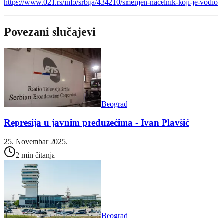
https://www.021.rs/info/srbija/434210/smenjen-nacelnik-koji-je-vodio
Povezani slučajevi
Beograd
Represija u javnim preduzećima - Ivan Plavšić
25. Novembar 2025.
2 min čitanja
Beograd