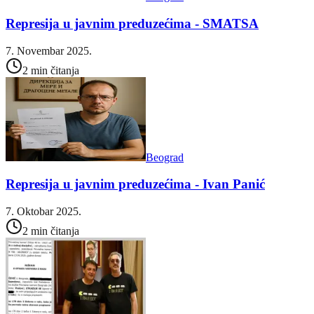
Represija u javnim preduzećima - SMATSA
7. Novembar 2025.
2 min čitanja
Beograd
Represija u javnim preduzećima - Ivan Panić
7. Oktobar 2025.
2 min čitanja