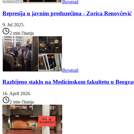
Beograd
Represija u javnim preduzećima - Zorica Renovčević
9. Jul 2025.
2 min čitanja
Beograd
Razbijeno staklo na Medicinskom fakultetu u Beogr
16. April 2026.
2 min čitanja