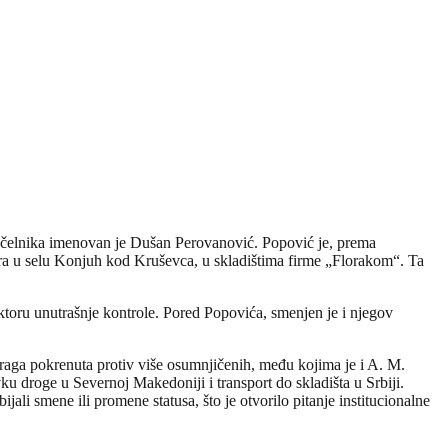
ačelnika imenovan je Dušan Perovanović. Popović je, prema
ara u selu Konjuh kod Kruševca, u skladištima firme „Florakom“. Ta
ktoru unutrašnje kontrole. Pored Popovića, smenjen je i njegov
traga pokrenuta protiv više osumnjičenih, među kojima je i A. M.
u droge u Severnoj Makedoniji i transport do skladišta u Srbiji.
jali smene ili promene statusa, što je otvorilo pitanje institucionalne