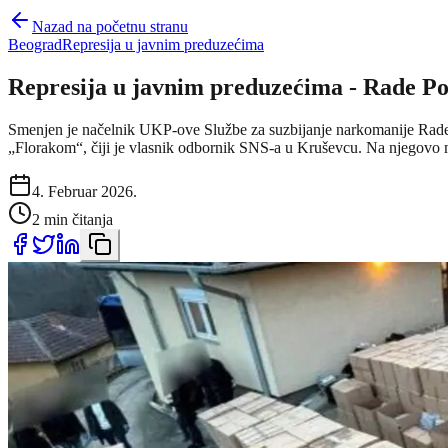
Nazad na početnu stranu
Beograd
Represija u javnim preduzećima
Represija u javnim preduzećima - Rade P
Smenjen je načelnik UKP-ove Službe za suzbijanje narkomanije Rade P
„Florakom“, čiji je vlasnik odbornik SNS-a u Kruševcu. Na njegovo 
4. Februar 2026.
2 min čitanja