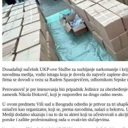
Dosadašnji načelnik UKP-ove Službe za suzbijanje narkomanije i kri
navodima medija, vodio istragu koja je dovela do najveće zaplene dro
firma se dovodi u vezu sa Radem Spasojevićem, odbornikom Srpske 
Perovanović je pre imenovanja bio pripadnik Jedinice za obezbeđenje o
zamenik Nikola Đoković, koji je raspoređen na drugo radno mesto.
U ovom predmetu Viši sud u Beogradu odredio je pritvor za tri uhapšen
označen kao organizator, koji se, prema navodima, nalazi u bekstvu. 
Mediji dodatno ukazuju i na to da su akteri koji su učestvovali u akciji
poruke i zaštite profesionalnog rada u ovakvim slučajevima.