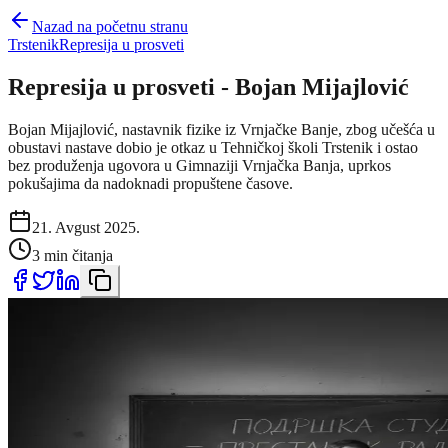
Nazad na početnu stranu
Trstenik
Represija u prosveti
Represija u prosveti - Bojan Mijajlović
Bojan Mijajlović, nastavnik fizike iz Vrnjačke Banje, zbog učešća u
obustavi nastave dobio je otkaz u Tehničkoj školi Trstenik i ostao
bez produženja ugovora u Gimnaziji Vrnjačka Banja, uprkos
pokušajima da nadoknadi propuštene časove.
21. Avgust 2025.
3 min čitanja