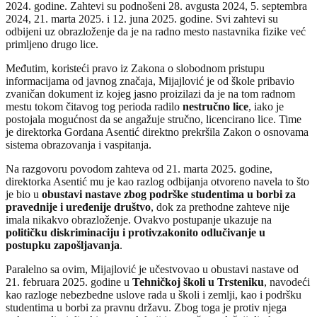
2024. godine. Zahtevi su podnošeni 28. avgusta 2024, 5. septembra
2024, 21. marta 2025. i 12. juna 2025. godine. Svi zahtevi su
odbijeni uz obrazloženje da je na radno mesto nastavnika fizike već
primljeno drugo lice.
Međutim, koristeći pravo iz Zakona o slobodnom pristupu
informacijama od javnog značaja, Mijajlović je od škole pribavio
zvaničan dokument iz kojeg jasno proizilazi da je na tom radnom
mestu tokom čitavog tog perioda radilo
nestručno lice
, iako je
postojala mogućnost da se angažuje stručno, licencirano lice. Time
je direktorka Gordana Asentić direktno prekršila Zakon o osnovama
sistema obrazovanja i vaspitanja.
Na razgovoru povodom zahteva od 21. marta 2025. godine,
direktorka Asentić mu je kao razlog odbijanja otvoreno navela to što
je bio u
obustavi nastave zbog podrške studentima u borbi za
pravednije i uređenije društvo
, dok za prethodne zahteve nije
imala nikakvo obrazloženje. Ovakvo postupanje ukazuje na
političku diskriminaciju i protivzakonito odlučivanje u
postupku zapošljavanja
.
Paralelno sa ovim, Mijajlović je učestvovao u obustavi nastave od
21. februara 2025. godine u
Tehničkoj školi u Trsteniku
, navodeći
kao razloge nebezbedne uslove rada u školi i zemlji, kao i podršku
studentima u borbi za pravnu državu. Zbog toga je protiv njega