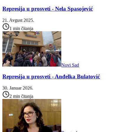
Represija u prosveti - Nela Spasojević
21. Avgust 2025.
1 min čitanja
Novi Sad
Represija u prosveti - Anđelka Bulatović
30. Januar 2026.
2 min čitanja