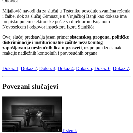
Odovića.
Mijajlović navodi da za slučaj u Trsteniku poseduje zvanična rešenja
i žalbe, dok za slučaj Gimnazije u Vrnjačkoj Banji kao dokaze ima
prepisku putem elektronske pošte sa direktorom Bojanom
Novoselcem i odgovor inspektora Igora Stanišića.
Ovaj slučaj predstavlja jasan primer
sistemskog progona, političke
diskriminacije i institucionalne zaštite nezakonitog
zapošljavanja nestručnih lica u prosveti
, uz potpun izostanak
reakcije nadležnih kontrolnih i pravosudnih organa.
Dokaz 1
.
Dokaz 2
.
Dokaz 3
.
Dokaz 4
.
Dokaz 5
.
Dokaz 6
.
Dokaz 7
.
Povezani slučajevi
Trstenik