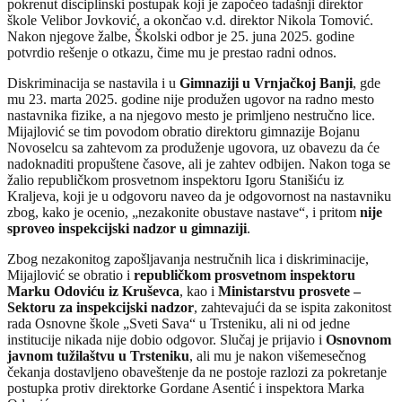
pokrenut disciplinski postupak koji je započeo tadašnji direktor
škole Velibor Jovković, a okončao v.d. direktor Nikola Tomović.
Nakon njegove žalbe, Školski odbor je 25. juna 2025. godine
potvrdio rešenje o otkazu, čime mu je prestao radni odnos.
Diskriminacija se nastavila i u
Gimnaziji u Vrnjačkoj Banji
, gde
mu 23. marta 2025. godine nije produžen ugovor na radno mesto
nastavnika fizike, a na njegovo mesto je primljeno nestručno lice.
Mijajlović se tim povodom obratio direktoru gimnazije Bojanu
Novoselcu sa zahtevom za produženje ugovora, uz obavezu da će
nadoknaditi propuštene časove, ali je zahtev odbijen. Nakon toga se
žalio republičkom prosvetnom inspektoru Igoru Stanišiću iz
Kraljeva, koji je u odgovoru naveo da je odgovornost na nastavniku
zbog, kako je ocenio, „nezakonite obustave nastave“, i pritom
nije
sproveo inspekcijski nadzor u gimnaziji
.
Zbog nezakonitog zapošljavanja nestručnih lica i diskriminacije,
Mijajlović se obratio i
republičkom prosvetnom inspektoru
Marku Odoviću iz Kruševca
, kao i
Ministarstvu prosvete –
Sektoru za inspekcijski nadzor
, zahtevajući da se ispita zakonitost
rada Osnovne škole „Sveti Sava“ u Trsteniku, ali ni od jedne
institucije nikada nije dobio odgovor. Slučaj je prijavio i
Osnovnom
javnom tužilaštvu u Trsteniku
, ali mu je nakon višemesečnog
čekanja dostavljeno obaveštenje da ne postoje razlozi za pokretanje
postupka protiv direktorke Gordane Asentić i inspektora Marka