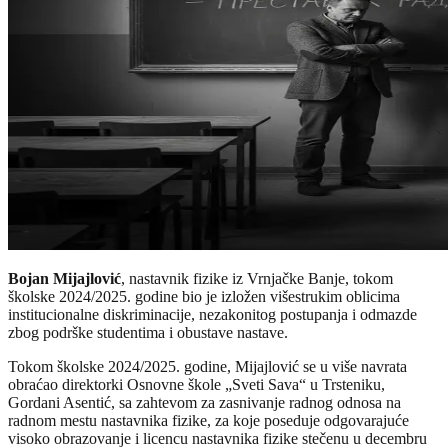
Bojan Mijajlović
, nastavnik fizike iz Vrnjačke Banje, tokom
školske 2024/2025. godine bio je izložen višestrukim oblicima
institucionalne diskriminacije, nezakonitog postupanja i odmazde
zbog podrške studentima i obustave nastave.
Tokom školske 2024/2025. godine, Mijajlović se u više navrata
obraćao direktorki Osnovne škole „Sveti Sava“ u Trsteniku,
Gordani Asentić, sa zahtevom za zasnivanje radnog odnosa na
radnom mestu nastavnika fizike, za koje poseduje odgovarajuće
visoko obrazovanje i licencu nastavnika fizike stečenu u decembru