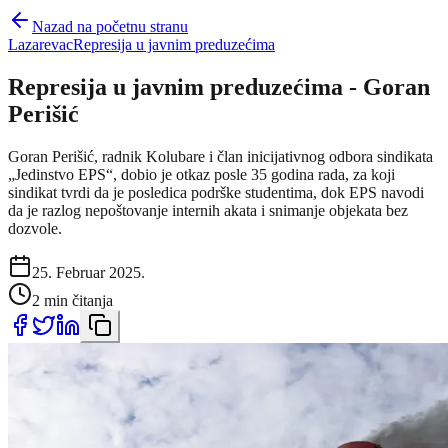
Nazad na početnu stranu
Lazarevac
Represija u javnim preduzećima
Represija u javnim preduzećima - Goran
Perišić
Goran Perišić, radnik Kolubare i član inicijativnog odbora sindikata
„Jedinstvo EPS“, dobio je otkaz posle 35 godina rada, za koji
sindikat tvrdi da je posledica podrške studentima, dok EPS navodi
da je razlog nepoštovanje internih akata i snimanje objekata bez
dozvole.
25. Februar 2025.
2 min čitanja