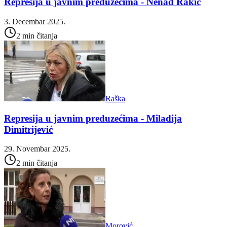
Represija u javnim preduzećima - Nenad Rakić
3. Decembar 2025.
2 min čitanja
Raška
Represija u javnim preduzećima - Miladija
Dimitrijević
29. Novembar 2025.
2 min čitanja
Morović