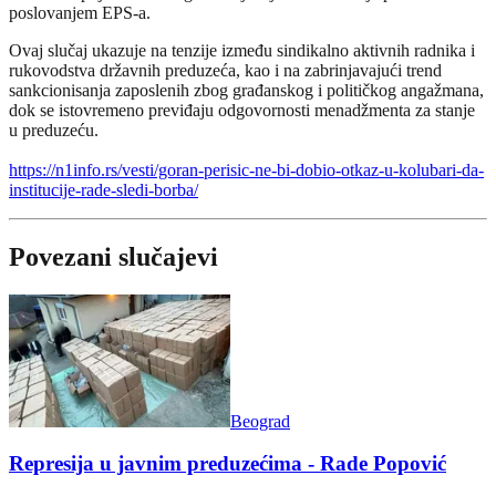
poslovanjem EPS-a.
Ovaj slučaj ukazuje na tenzije između sindikalno aktivnih radnika i
rukovodstva državnih preduzeća, kao i na zabrinjavajući trend
sankcionisanja zaposlenih zbog građanskog i političkog angažmana,
dok se istovremeno previđaju odgovornosti menadžmenta za stanje
u preduzeću.
https://n1info.rs/vesti/goran-perisic-ne-bi-dobio-otkaz-u-kolubari-da-
institucije-rade-sledi-borba/
Povezani slučajevi
Beograd
Represija u javnim preduzećima - Rade Popović