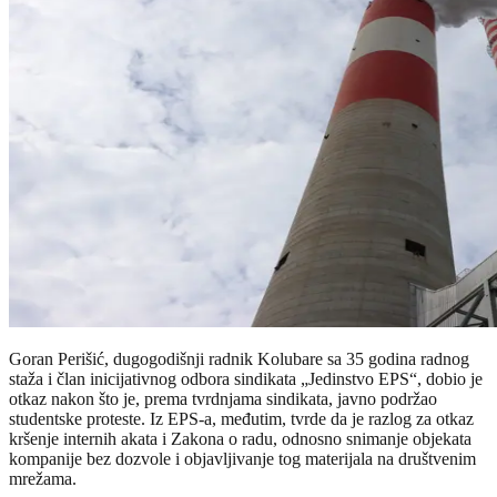
Goran Perišić, dugogodišnji radnik Kolubare sa 35 godina radnog
staža i član inicijativnog odbora sindikata „Jedinstvo EPS“, dobio je
otkaz nakon što je, prema tvrdnjama sindikata, javno podržao
studentske proteste. Iz EPS-a, međutim, tvrde da je razlog za otkaz
kršenje internih akata i Zakona o radu, odnosno snimanje objekata
kompanije bez dozvole i objavljivanje tog materijala na društvenim
mrežama.