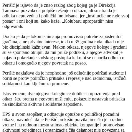
Perišić je izjavio da je znao razlog zbog kojeg ga je Direkcija
Tamnava pozvala da potpiše rešenje o otkazu, ali smatra da je
odluka nepravedna i politički motivisana, jer „institucije ne rade svoj
posao“ i oni koji su, kako kaže, „Kolubaru upropastili“ nisu
odgovarali.
Dodao je da je tokom snimanja promovisao potrebe zaposlenih i
građana, a ne privatne interese, te da u 35 godina rada nikada nije
bio disciplinski kažnjavan. Nakon otkaza, njegove kolege i građani
su se spontano okupili da mu pruže podršku, a njegov advokat je
najavio pokretanje sudskog postupka kako bi se osporila odluka o
otkazu i omogućio njegov povratak na posao.
Perišić naglašava da je neophodno još odlučnije podržati studente i
boriti se protiv političkih pritisaka i represije nad radnicima, ističući
solidarnost kao ključnu za promene.
Istovremeno, dve njegove koleginice dobile su upozorenja pred
otkaz, što, prema njegovom mišljenju, pokazuje nastavak pritisaka
na sindikalno aktivne i solidarne zaposlene.
EPS u svom saopštenju odbacuje optužbe o političkoj pozadini
otkaza, navodeći da je Perišić prekršio pravila time što je u radno
vreme i na radnom mestu snimao objekte kompanije i promovisao
aktivnosti pojedinaca i organizacija čija delatnost nije povezana sa