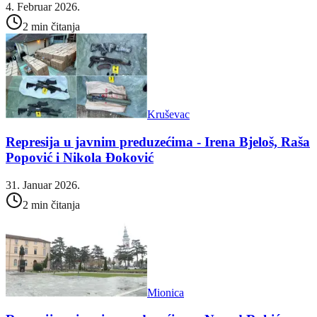
4. Februar 2026.
2 min čitanja
Kruševac
Represija u javnim preduzećima - Irena Bjeloš, Raša
Popović i Nikola Đoković
31. Januar 2026.
2 min čitanja
Mionica