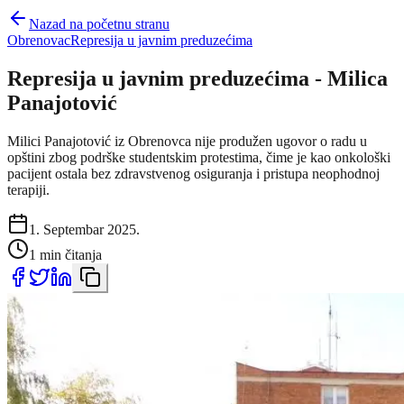
Nazad na početnu stranu
Obrenovac
Represija u javnim preduzećima
Represija u javnim preduzećima - Milica
Panajotović
Milici Panajotović iz Obrenovca nije produžen ugovor o radu u
opštini zbog podrške studentskim protestima, čime je kao onkološki
pacijent ostala bez zdravstvenog osiguranja i pristupa neophodnoj
terapiji.
1. Septembar 2025.
1 min čitanja