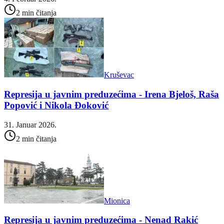
2 min čitanja
Kruševac
Represija u javnim preduzećima - Irena Bjeloš, Raša
Popović i Nikola Đoković
31. Januar 2026.
2 min čitanja
Mionica
Represija u javnim preduzećima - Nenad Rakić