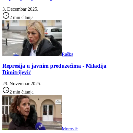
3. Decembar 2025.
2 min čitanja
Raška
Represija u javnim preduzećima - Miladija
Dimitrijević
29. Novembar 2025.
2 min čitanja
Morović