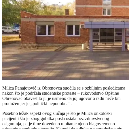
Milica Panajotović iz Obrenovca suočila se s ozbiljnim posledicama
nakon što je podržala studentske proteste – rukovodstvo Opštine
Obrenovac obavestilo ju je usmeno da joj ugovor o radu neće biti
produžen jer je „politički nepodobna“.
Posebno težak aspekt ovog slučaja je što je Milica onkološki
pacijent i što je zbog gubitka posla ostala bez zdravstvenog
osiguranja, pa je time dovedeno u pitanje njeno blagovremeno
primanje neophodne terapije. Navodi da odluka o neprodužavanju