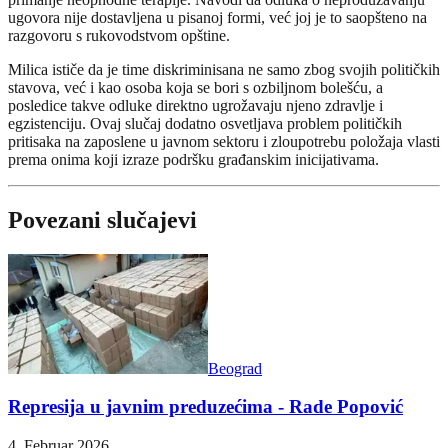
ugovora nije dostavljena u pisanoj formi, već joj je to saopšteno na
razgovoru s rukovodstvom opštine.
Milica ističe da je time diskriminisana ne samo zbog svojih političkih
stavova, već i kao osoba koja se bori s ozbiljnom bolešću, a
posledice takve odluke direktno ugrožavaju njeno zdravlje i
egzistenciju. Ovaj slučaj dodatno osvetljava problem političkih
pritisaka na zaposlene u javnom sektoru i zloupotrebu položaja vlasti
prema onima koji izraze podršku građanskim inicijativama.
Povezani slučajevi
Beograd
Represija u javnim preduzećima - Rade Popović
4. Februar 2026.