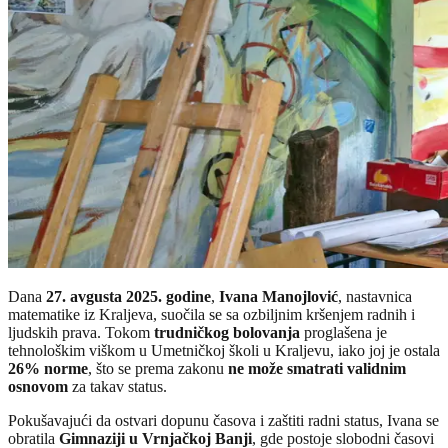
Dana
27. avgusta 2025. godine
,
Ivana Manojlović
, nastavnica
matematike iz Kraljeva, suočila se sa ozbiljnim kršenjem radnih i
ljudskih prava. Tokom
trudničkog bolovanja
proglašena je
tehnološkim viškom u Umetničkoj školi u Kraljevu, iako joj je ostala
26% norme
, što se prema zakonu
ne može smatrati validnim
osnovom
za takav status.
Pokušavajući da ostvari dopunu časova i zaštiti radni status, Ivana se
obratila
Gimnaziji u Vrnjačkoj Banji
, gde postoje slobodni časovi