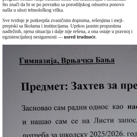
što znači da bi se po povratku sa porodiljskog odsustva ponovo
našla u ulozi tehnološkog viška.
Sve tvrdnje je potkrepila zvaničnim dopisima, rešenjima i mejl-
prepiski sa školama i institucijama. Uprkos jasnim propustima
nadležnih, njena situacija i dalje nije rešena, a ona ostaje u pravnoj i
egzistencijalnoj nesigurnosti —
usred trudnoće
.