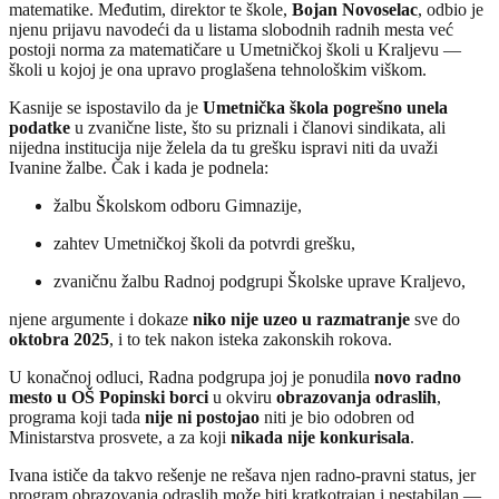
matematike. Međutim, direktor te škole,
Bojan Novoselac
, odbio je
njenu prijavu navodeći da u listama slobodnih radnih mesta već
postoji norma za matematičare u Umetničkoj školi u Kraljevu —
školi u kojoj je ona upravo proglašena tehnološkim viškom.
Kasnije se ispostavilo da je
Umetnička škola pogrešno unela
podatke
u zvanične liste, što su priznali i članovi sindikata, ali
nijedna institucija nije želela da tu grešku ispravi niti da uvaži
Ivanine žalbe. Čak i kada je podnela:
žalbu Školskom odboru Gimnazije,
zahtev Umetničkoj školi da potvrdi grešku,
zvaničnu žalbu Radnoj podgrupi Školske uprave Kraljevo,
njene argumente i dokaze
niko nije uzeo u razmatranje
sve do
oktobra 2025
, i to tek nakon isteka zakonskih rokova.
U konačnoj odluci, Radna podgrupa joj je ponudila
novo radno
mesto u OŠ Popinski borci
u okviru
obrazovanja odraslih
,
programa koji tada
nije ni postojao
niti je bio odobren od
Ministarstva prosvete, a za koji
nikada nije konkurisala
.
Ivana ističe da takvo rešenje ne rešava njen radno-pravni status, jer
program obrazovanja odraslih može biti kratkotrajan i nestabilan —