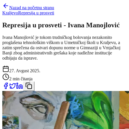
Nazad na početnu stranu
Kraljevo
Represija u prosveti
Represija u prosveti - Ivana Manojlović
Ivana Manojlović je tokom trudničkog bolovanja nezakonito
proglašena tehnološkim viškom u Umetničkoj školi u Kraljevu, a
zatim sprečena da ostvari dopunu norme u Gimnaziji u Vrnjačkoj
Banji zbog administrativnih grešaka koje nadležne institucije
odbijaju da isprave.
27. Avgust 2025.
2 min čitanja