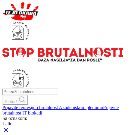
Pretraži
Prijavite represiju i brutalnost Akademskom plenumu
Prijavite
brutalnost IT blokadi
Sa oznakom:
Lalić