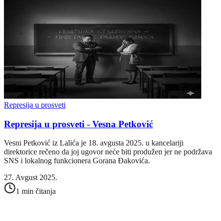
Represija u prosveti
Represija u prosveti - Vesna Petković
Vesni Petković iz Lalića je 18. avgusta 2025. u kancelariji
direktorice rečeno da joj ugovor neće biti produžen jer ne podržava
SNS i lokalnog funkcionera Gorana Đakovića.
27. Avgust 2025.
1 min čitanja