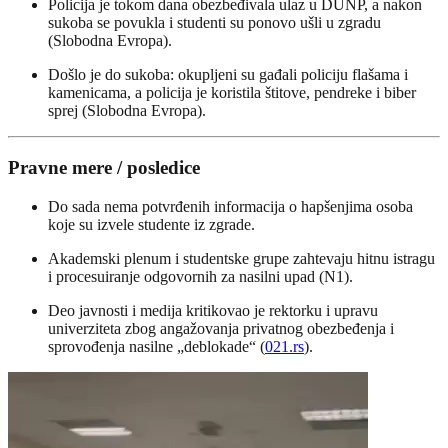
Policija je tokom dana obezbeđivala ulaz u DUNP, a nakon
sukoba se povukla i studenti su ponovo ušli u zgradu
(Slobodna Evropa).
Došlo je do sukoba: okupljeni su gađali policiju flašama i
kamenicama, a policija je koristila štitove, pendreke i biber
sprej (Slobodna Evropa).
Pravne mere / posledice
Do sada nema potvrđenih informacija o hapšenjima osoba
koje su izvele studente iz zgrade.
Akademski plenum i studentske grupe zahtevaju hitnu istragu
i procesuiranje odgovornih za nasilni upad (N1).
Deo javnosti i medija kritikovao je rektorku i upravu
univerziteta zbog angažovanja privatnog obezbeđenja i
sprovođenja nasilne „deblokade“ (
021.rs
).