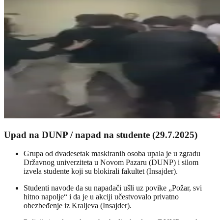
Upad na DUNP / napad na studente (29.7.2025)
Grupa od dvadesetak maskiranih osoba upala je u zgradu
Državnog univerziteta u Novom Pazaru (DUNP) i silom
izvela studente koji su blokirali fakultet (Insajder).
Studenti navode da su napadači ušli uz povike „Požar, svi
hitno napolje“ i da je u akciji učestvovalo privatno
obezbeđenje iz Kraljeva (Insajder).