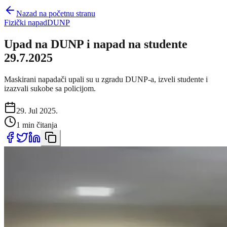
Nazad na početnu stranu
Fizički napad
DUNP
Upad na DUNP i napad na studente
29.7.2025
Maskirani napadači upali su u zgradu DUNP-a, izveli studente i
izazvali sukobe sa policijom.
29. Jul 2025.
1 min čitanja