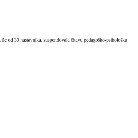
e više od 30 nastavnika, suspendovala čitavu pedagoško-psihološku