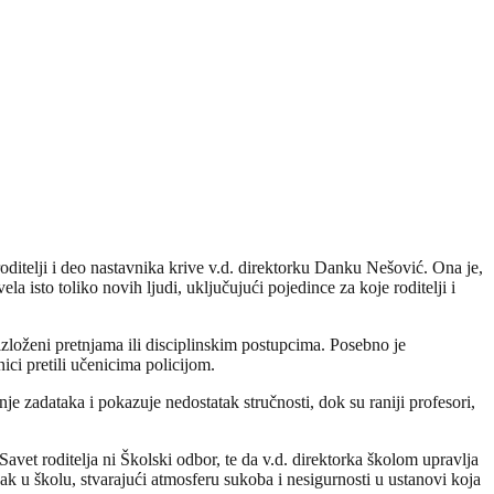
oditelji i deo nastavnika krive v.d. direktorku Danku Nešović. Ona je,
ela isto toliko novih ljudi, uključujući pojedince za koje roditelji i
 izloženi pretnjama ili disciplinskim postupcima. Posebno je
ici pretili učenicima policijom.
je zadataka i pokazuje nedostatak stručnosti, dok su raniji profesori,
avet roditelja ni Školski odbor, te da v.d. direktorka školom upravlja
ak u školu, stvarajući atmosferu sukoba i nesigurnosti u ustanovi koja