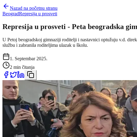
Nazad na početnu stranu
Beograd
Represija u prosveti
Represija u prosveti - Peta beogradska gi
U Petoj beogradskoj gimnaziji roditelji i nastavnici optužuju v.d. d
službu i zabranila roditeljima ulazak u školu.
1. Septembar 2025.
2 min čitanja