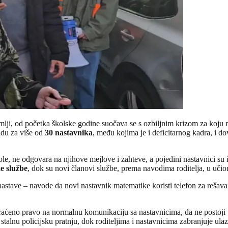
mlji, od početka školske godine suočava se s ozbiljnim krizom za koju r
adu za više od
30 nastavnika
, među kojima je i deficitarnog kadra, i dov
kole, ne odgovara na njihove mejlove i zahteve, a pojedini nastavnici su
e službe
, dok su novi članovi službe, prema navodima roditelja, u učion
nastave – navode da novi nastavnik matematike koristi telefon za rešavan
skraćeno pravo na normalnu komunikaciju sa nastavnicima, da ne postoji S
alnu policijsku pratnju, dok roditeljima i nastavnicima zabranjuje ulaz