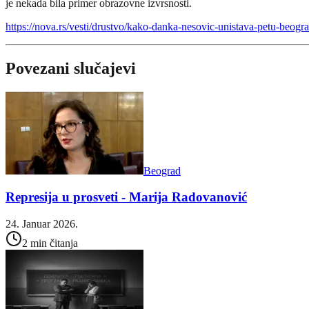
je nekada bila primer obrazovne izvrsnosti.
https://nova.rs/vesti/drustvo/kako-danka-nesovic-unistava-petu-beogr
Povezani slučajevi
Beograd
Represija u prosveti - Marija Radovanović
24. Januar 2026.
2 min čitanja