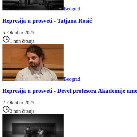
Beograd
Represija u prosveti - Tatjana Rosić
5. Oktobar 2025.
1 min čitanja
Beograd
Represija u prosveti - Devet profesora Akademije ume
2. Oktobar 2025.
2 min čitanja