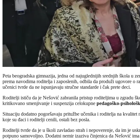
Peta beogradska gimnazija, jedna od najuglednijih srednjih škola u ze
prema navodima roditelja i zaposlenih, odbila da produži ugovore o r
učenici tvrde da ne ispunjavaju stručne standarde i čak prete deci.
Roditelji ističu da je Nešović zabranila pristup roditeljima u zgradu š
kritikovano smenjivanje i suspenzija celokupne
pedagoško-psihološk
Situaciju dodatno pogoršavaju pritužbe učenika i roditelja na kvalitet 
koje su đaci i roditelji cenili, ostali bez posla.
Roditelji tvrde da je u školi zavladao strah i nepoverenje, da im je u
potpuno samovoljno. Dodatni nemir izaziva činjenica da Nešović ima st