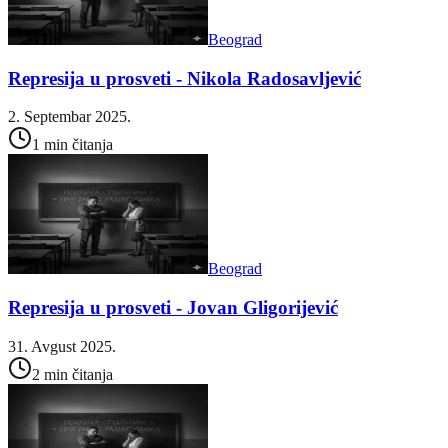
Beograd
Represija u prosveti - Nikola Radosavljević
2. Septembar 2025.
1 min čitanja
Beograd
Represija u prosveti - Jovan Gligorijević
31. Avgust 2025.
2 min čitanja