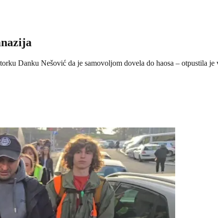
mnazija
irektorku Danku Nešović da je samovoljom dovela do haosa – otpustila j