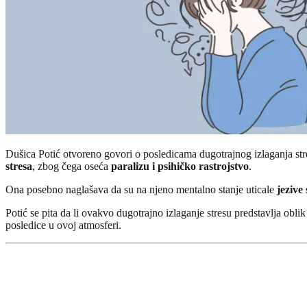
Dušica Potić otvoreno govori o posledicama dugotrajnog izlaganja stres
stresa
, zbog čega oseća
paralizu i psihičko rastrojstvo
.
Ona posebno naglašava da su na njeno mentalno stanje uticale
jezive
Potić se pita da li ovakvo dugotrajno izlaganje stresu predstavlja obli
posledice u ovoj atmosferi.