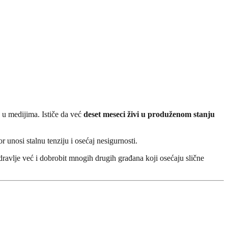
u u medijima. Ističe da već
deset meseci živi u produženom stanju
or unosi stalnu tenziju i osećaj nesigurnosti.
dravlje već i dobrobit mnogih drugih građana koji osećaju slične