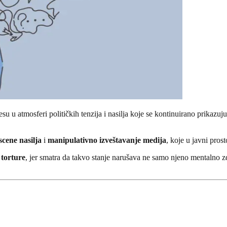
u u atmosferi političkih tenzija i nasilja koje se kontinuirano prikazuj
 scene nasilja
i
manipulativno izveštavanje medija
, koje u javni prost
k
torture
, jer smatra da takvo stanje narušava ne samo njeno mentalno z