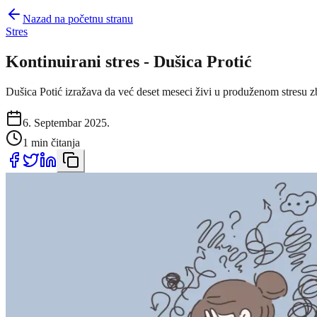
Nazad na početnu stranu
Stres
Kontinuirani stres - Dušica Protić
Dušica Potić izražava da već deset meseci živi u produženom stresu zbog
6. Septembar 2025.
1 min čitanja