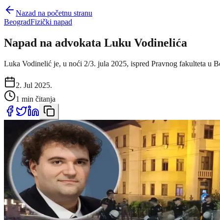
Nazad na početnu stranu
Beograd
Fizički napad
Napad na advokata Luku Vodinelića
Luka Vodinelić je, u noći 2/3. jula 2025, ispred Pravnog fakulteta u Beo
2. Jul 2025.
1 min čitanja