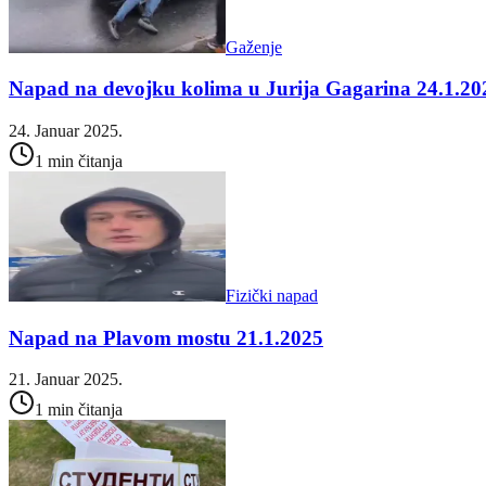
Gaženje
Napad na devojku kolima u Jurija Gagarina 24.1.20
24. Januar 2025.
1 min čitanja
Fizički napad
Napad na Plavom mostu 21.1.2025
21. Januar 2025.
1 min čitanja