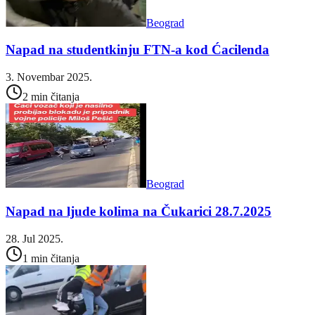
Beograd
Napad na studentkinju FTN-a kod Ćacilenda
3. Novembar 2025.
2 min čitanja
Beograd
Napad na ljude kolima na Čukarici 28.7.2025
28. Jul 2025.
1 min čitanja