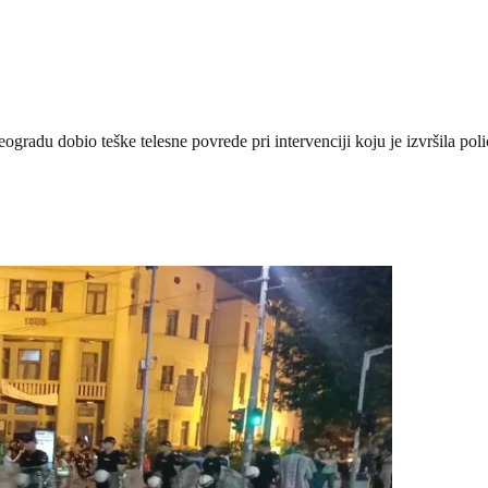
gradu dobio teške telesne povrede pri intervenciji koju je izvršila polici