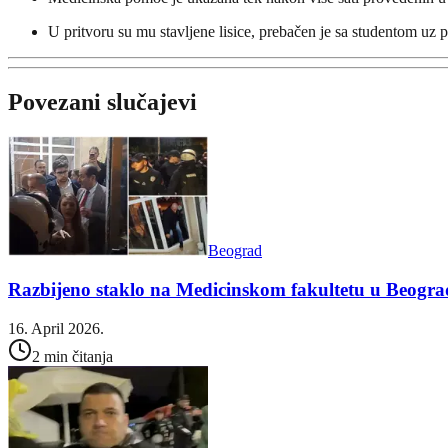
U pritvoru su mu stavljene lisice, prebačen je sa studentom uz pl
Povezani slučajevi
Beograd
Razbijeno staklo na Medicinskom fakultetu u Beogr
16. April 2026.
2 min čitanja