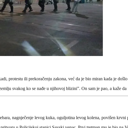
adi, protestu ili prekoračenju zakona, već da je bio miran kada je došlo 
zemlju svakog ko se nađe u njihovoj blizini”. On sam je pao, a kaže da 
ebara, nagnječenje levog kuka, oguljotina levog kolena, povišen krvni pr
pritvoru u Policijskoj stanici Savski venac. Prvi tretman mu je bio na