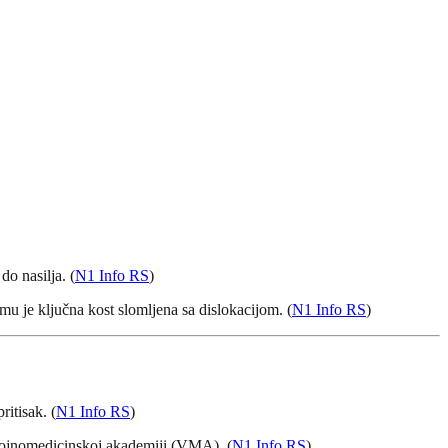
do nasilja. (
N1 Info RS
)
mu je ključna kost slomljena sa dislokacijom. (
N1 Info RS
)
itisak. (
N1 Info RS
)
 Vojnomedicinskoj akademiji (VMA). (
N1 Info RS
)