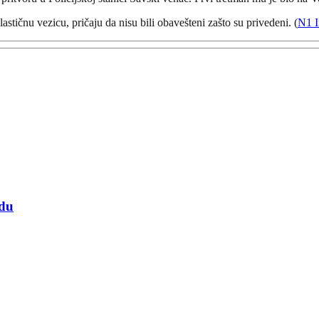
astičnu vezicu, pričaju da nisu bili obavešteni zašto su privedeni. (
N1 I
adu