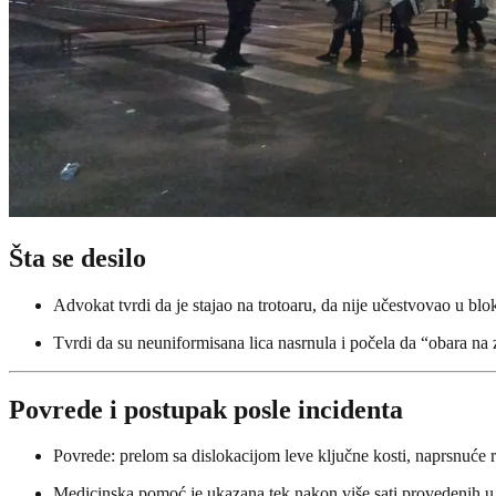
Šta se desilo
Advokat tvrdi da je stajao na trotoaru, da nije učestvovao u blok
Tvrdi da su neuniformisana lica nasrnula i počela da “obara na 
Povrede i postupak posle incidenta
Povrede: prelom sa dislokacijom leve ključne kosti, naprsnuće r
Medicinska pomoć je ukazana tek nakon više sati provedenih u 